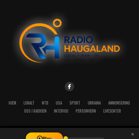
HJEM
LOKALT
NTB
USA
SPORT
UKRAINA
ANNONSERING
OSS I RADIOEN
INTERVJU
PERSONVERN
LIVESENTER
×
Copyright © 2026 A-Media AS | Radio Haugaland - Haraldsgata 114,
Play