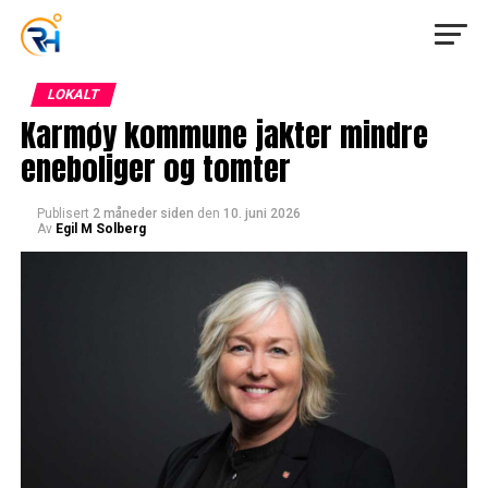
LOKALT
Karmøy kommune jakter mindre
eneboliger og tomter
Publisert
2 måneder siden
den
10. juni 2026
Av
Egil M Solberg