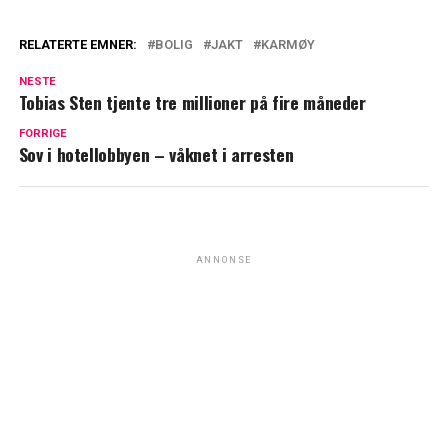
RELATERTE EMNER:
BOLIG
JAKT
KARMØY
NESTE
Tobias Sten tjente tre millioner på fire måneder
FORRIGE
Sov i hotellobbyen – våknet i arresten
ANNONSE