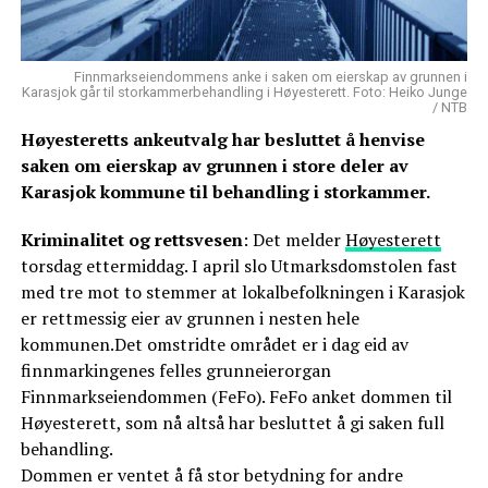
Finnmarkseiendommens anke i saken om eierskap av grunnen i
Karasjok går til storkammerbehandling i Høyesterett. Foto: Heiko Junge
/ NTB
Høyesteretts ankeutvalg har besluttet å henvise
saken om eierskap av grunnen i store deler av
Karasjok kommune til behandling i storkammer.
Kriminalitet og rettsvesen
: Det melder
Høyesterett
torsdag ettermiddag. I april slo Utmarksdomstolen fast
med tre mot to stemmer at lokalbefolkningen i Karasjok
er rettmessig eier av grunnen i nesten hele
kommunen.Det omstridte området er i dag eid av
finnmarkingenes felles grunneierorgan
Finnmarkseiendommen (FeFo). FeFo anket dommen til
Høyesterett, som nå altså har besluttet å gi saken full
behandling.
Dommen er ventet å få stor betydning for andre