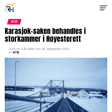
NTB
Karasjok-saken behandles i
storkammer i Høyesterett
Publisert
3 år siden
den
28. september 2023
Av
NTB