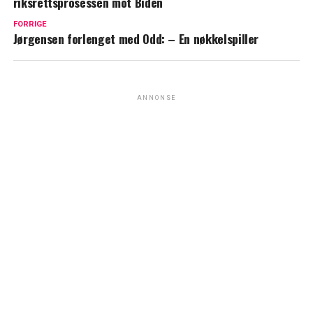
riksrettsprosessen mot Biden
FORRIGE
Jørgensen forlenget med Odd: – En nøkkelspiller
ANNONSE