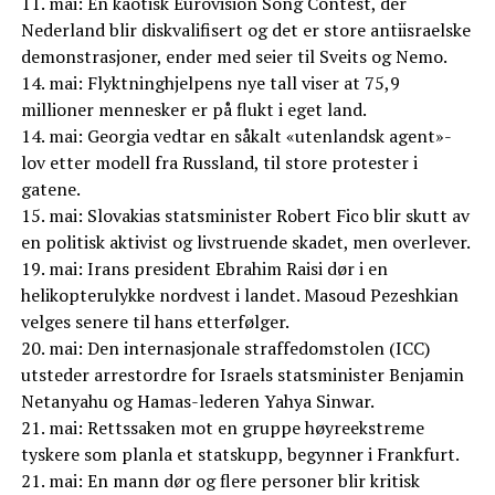
11. mai: En kaotisk Eurovision Song Contest, der
Nederland blir diskvalifisert og det er store antiisraelske
demonstrasjoner, ender med seier til Sveits og Nemo.
14. mai: Flyktninghjelpens nye tall viser at 75,9
millioner mennesker er på flukt i eget land.
14. mai: Georgia vedtar en såkalt «utenlandsk agent»-
lov etter modell fra Russland, til store protester i
gatene.
15. mai: Slovakias statsminister Robert Fico blir skutt av
en politisk aktivist og livstruende skadet, men overlever.
19. mai: Irans president Ebrahim Raisi dør i en
helikopterulykke nordvest i landet. Masoud Pezeshkian
velges senere til hans etterfølger.
20. mai: Den internasjonale straffedomstolen (ICC)
utsteder arrestordre for Israels statsminister Benjamin
Netanyahu og Hamas-lederen Yahya Sinwar.
21. mai: Rettssaken mot en gruppe høyreekstreme
tyskere som planla et statskupp, begynner i Frankfurt.
21. mai: En mann dør og flere personer blir kritisk