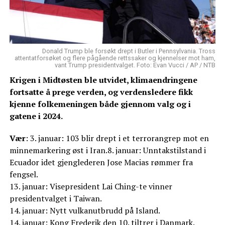
Donald Trump ble forsøkt drept i Butler i Pennsylvania. Tross
attentatforsøket og flere pågående rettssaker og kjennelser mot ham,
vant Trump presidentvalget. Foto: Evan Vucci / AP / NTB
Krigen i Midtøsten ble utvidet, klimaendringene
fortsatte å prege verden, og verdensledere fikk
kjenne folkemeningen både gjennom valg og i
gatene i 2024.
Vær
: 3. januar: 103 blir drept i et terrorangrep mot en
minnemarkering øst i Iran.8. januar: Unntakstilstand i
Ecuador idet gjenglederen Jose Macias rømmer fra
fengsel.
13. januar: Visepresident Lai Ching-te vinner
presidentvalget i Taiwan.
14. januar: Nytt vulkanutbrudd på Island.
14. januar: Kong Frederik den 10. tiltrer i Danmark.