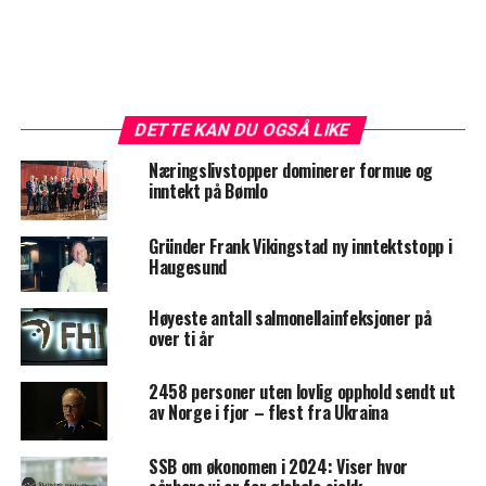
DETTE KAN DU OGSÅ LIKE
Næringslivstopper dominerer formue og
inntekt på Bømlo
Gründer Frank Vikingstad ny inntektstopp i
Haugesund
Høyeste antall salmonellainfeksjoner på
over ti år
2458 personer uten lovlig opphold sendt ut
av Norge i fjor – flest fra Ukraina
SSB om økonomen i 2024: Viser hvor