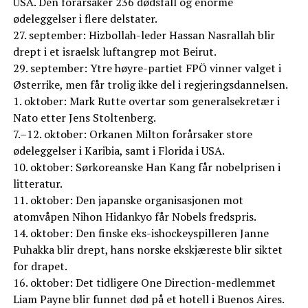
USA. Den forårsaker 236 dødsfall og enorme
ødeleggelser i flere delstater.
27. september: Hizbollah-leder Hassan Nasrallah blir
drept i et israelsk luftangrep mot Beirut.
29. september: Ytre høyre-partiet FPÖ vinner valget i
Østerrike, men får trolig ikke del i regjeringsdannelsen.
1. oktober: Mark Rutte overtar som generalsekretær i
Nato etter Jens Stoltenberg.
7.–12. oktober: Orkanen Milton forårsaker store
ødeleggelser i Karibia, samt i Florida i USA.
10. oktober: Sørkoreanske Han Kang får nobelprisen i
litteratur.
11. oktober: Den japanske organisasjonen mot
atomvåpen Nihon Hidankyo får Nobels fredspris.
14. oktober: Den finske eks-ishockeyspilleren Janne
Puhakka blir drept, hans norske ekskjæreste blir siktet
for drapet.
16. oktober: Det tidligere One Direction-medlemmet
Liam Payne blir funnet død på et hotell i Buenos Aires.