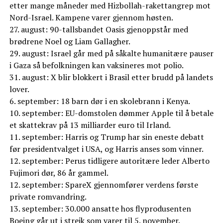
etter mange måneder med Hizbollah-rakettangrep mot
Nord-Israel. Kampene varer gjennom høsten.
27. august: 90-tallsbandet Oasis gjenoppstår med
brødrene Noel og Liam Gallagher.
29. august: Israel går med på såkalte humanitære pauser
i Gaza så befolkningen kan vaksineres mot polio.
31. august: X blir blokkert i Brasil etter brudd på landets
lover.
6. september: 18 barn dør i en skolebrann i Kenya.
10. september: EU-domstolen dømmer Apple til å betale
et skattekrav på 13 milliarder euro til Irland.
11. september: Harris og Trump har sin eneste debatt
før presidentvalget i USA, og Harris anses som vinner.
12. september: Perus tidligere autoritære leder Alberto
Fujimori dør, 86 år gammel.
12. september: SpareX gjennomfører verdens første
private romvandring.
13. september: 30.000 ansatte hos flyprodusenten
Boeing går ut i streik som varer til 5. november.