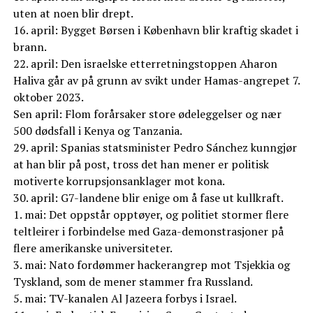
uten at noen blir drept.
16. april: Bygget Børsen i København blir kraftig skadet i
brann.
22. april: Den israelske etterretningstoppen Aharon
Haliva går av på grunn av svikt under Hamas-angrepet 7.
oktober 2023.
Sen april: Flom forårsaker store ødeleggelser og nær
500 dødsfall i Kenya og Tanzania.
29. april: Spanias statsminister Pedro Sánchez kunngjør
at han blir på post, tross det han mener er politisk
motiverte korrupsjonsanklager mot kona.
30. april: G7-landene blir enige om å fase ut kullkraft.
1. mai: Det oppstår opptøyer, og politiet stormer flere
teltleirer i forbindelse med Gaza-demonstrasjoner på
flere amerikanske universiteter.
3. mai: Nato fordømmer hackerangrep mot Tsjekkia og
Tyskland, som de mener stammer fra Russland.
5. mai: TV-kanalen Al Jazeera forbys i Israel.