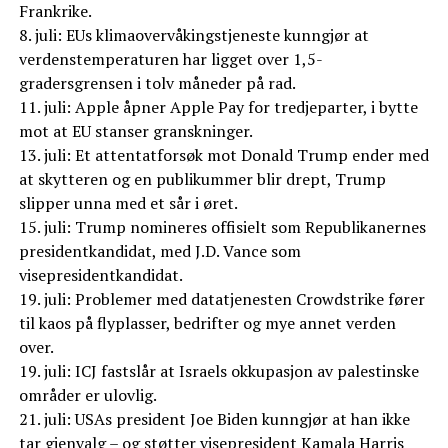
Frankrike.
8. juli: EUs klimaovervåkingstjeneste kunngjør at
verdenstemperaturen har ligget over 1,5-
gradersgrensen i tolv måneder på rad.
11. juli: Apple åpner Apple Pay for tredjeparter, i bytte
mot at EU stanser granskninger.
13. juli: Et attentatforsøk mot Donald Trump ender med
at skytteren og en publikummer blir drept, Trump
slipper unna med et sår i øret.
15. juli: Trump nomineres offisielt som Republikanernes
presidentkandidat, med J.D. Vance som
visepresidentkandidat.
19. juli: Problemer med datatjenesten Crowdstrike fører
til kaos på flyplasser, bedrifter og mye annet verden
over.
19. juli: ICJ fastslår at Israels okkupasjon av palestinske
områder er ulovlig.
21. juli: USAs president Joe Biden kunngjør at han ikke
tar gjenvalg – og støtter visepresident Kamala Harris