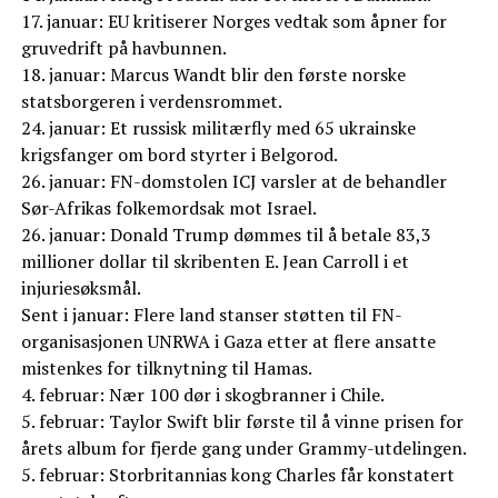
17. januar: EU kritiserer Norges vedtak som åpner for
gruvedrift på havbunnen.
18. januar: Marcus Wandt blir den første norske
statsborgeren i verdensrommet.
24. januar: Et russisk militærfly med 65 ukrainske
krigsfanger om bord styrter i Belgorod.
26. januar: FN-domstolen ICJ varsler at de behandler
Sør-Afrikas folkemordsak mot Israel.
26. januar: Donald Trump dømmes til å betale 83,3
millioner dollar til skribenten E. Jean Carroll i et
injuriesøksmål.
Sent i januar: Flere land stanser støtten til FN-
organisasjonen UNRWA i Gaza etter at flere ansatte
mistenkes for tilknytning til Hamas.
4. februar: Nær 100 dør i skogbranner i Chile.
5. februar: Taylor Swift blir første til å vinne prisen for
årets album for fjerde gang under Grammy-utdelingen.
5. februar: Storbritannias kong Charles får konstatert