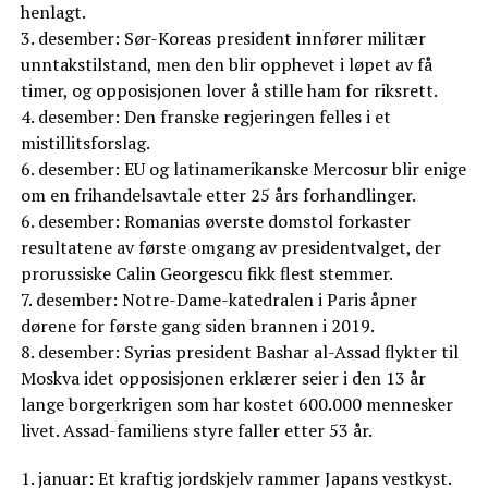
henlagt.
3. desember: Sør-Koreas president innfører militær
unntakstilstand, men den blir opphevet i løpet av få
timer, og opposisjonen lover å stille ham for riksrett.
4. desember: Den franske regjeringen felles i et
mistillitsforslag.
6. desember: EU og latinamerikanske Mercosur blir enige
om en frihandelsavtale etter 25 års forhandlinger.
6. desember: Romanias øverste domstol forkaster
resultatene av første omgang av presidentvalget, der
prorussiske Calin Georgescu fikk flest stemmer.
7. desember: Notre-Dame-katedralen i Paris åpner
dørene for første gang siden brannen i 2019.
8. desember: Syrias president Bashar al-Assad flykter til
Moskva idet opposisjonen erklærer seier i den 13 år
lange borgerkrigen som har kostet 600.000 mennesker
livet. Assad-familiens styre faller etter 53 år.
1. januar: Et kraftig jordskjelv rammer Japans vestkyst.