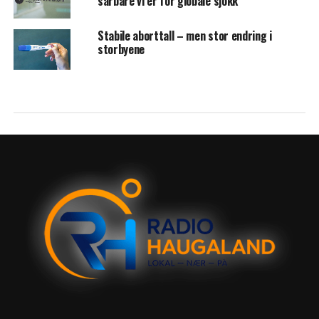
sårbare vi er for globale sjokk
Stabile aborttall – men stor endring i
storbyene