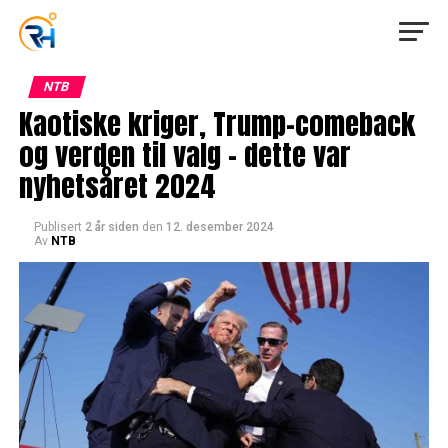
NTB
Kaotiske kriger, Trump-comeback
og verden til valg – dette var
nyhetsåret 2024
Publisert
2 år siden
den
12. desember 2024
Av
NTB