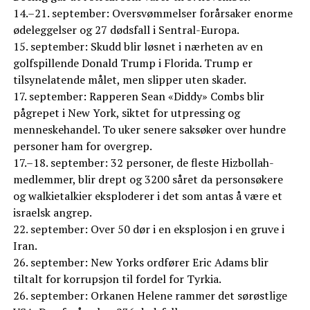
14.–21. september: Oversvømmelser forårsaker enorme
ødeleggelser og 27 dødsfall i Sentral-Europa.
15. september: Skudd blir løsnet i nærheten av en
golfspillende Donald Trump i Florida. Trump er
tilsynelatende målet, men slipper uten skader.
17. september: Rapperen Sean «Diddy» Combs blir
pågrepet i New York, siktet for utpressing og
menneskehandel. To uker senere saksøker over hundre
personer ham for overgrep.
17.–18. september: 32 personer, de fleste Hizbollah-
medlemmer, blir drept og 3200 såret da personsøkere
og walkietalkier eksploderer i det som antas å være et
israelsk angrep.
22. september: Over 50 dør i en eksplosjon i en gruve i
Iran.
26. september: New Yorks ordfører Eric Adams blir
tiltalt for korrupsjon til fordel for Tyrkia.
26. september: Orkanen Helene rammer det sørøstlige