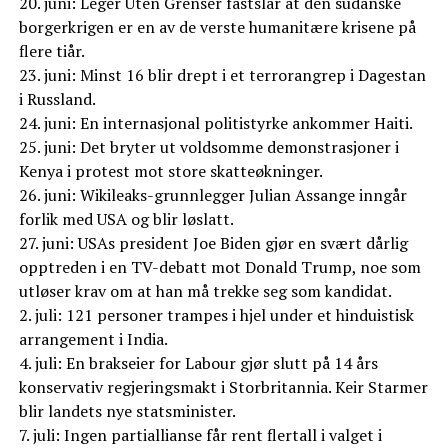
20. juni: Leger Uten Grenser fastslår at den sudanske
borgerkrigen er en av de verste humanitære krisene på
flere tiår.
23. juni: Minst 16 blir drept i et terrorangrep i Dagestan
i Russland.
24. juni: En internasjonal politistyrke ankommer Haiti.
25. juni: Det bryter ut voldsomme demonstrasjoner i
Kenya i protest mot store skatteøkninger.
26. juni: Wikileaks-grunnlegger Julian Assange inngår
forlik med USA og blir løslatt.
27. juni: USAs president Joe Biden gjør en svært dårlig
opptreden i en TV-debatt mot Donald Trump, noe som
utløser krav om at han må trekke seg som kandidat.
2. juli: 121 personer trampes i hjel under et hinduistisk
arrangement i India.
4. juli: En brakseier for Labour gjør slutt på 14 års
konservativ regjeringsmakt i Storbritannia. Keir Starmer
blir landets nye statsminister.
7. juli: Ingen partiallianse får rent flertall i valget i