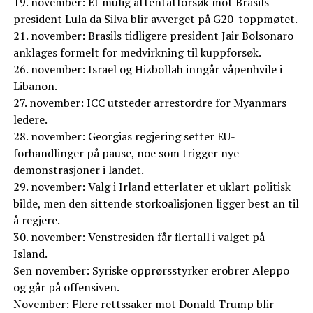
19. november: Et mulig attentatforsøk mot Brasils
president Lula da Silva blir avverget på G20-toppmøtet.
21. november: Brasils tidligere president Jair Bolsonaro
anklages formelt for medvirkning til kuppforsøk.
26. november: Israel og Hizbollah inngår våpenhvile i
Libanon.
27. november: ICC utsteder arrestordre for Myanmars
ledere.
28. november: Georgias regjering setter EU-
forhandlinger på pause, noe som trigger nye
demonstrasjoner i landet.
29. november: Valg i Irland etterlater et uklart politisk
bilde, men den sittende storkoalisjonen ligger best an til
å regjere.
30. november: Venstresiden får flertall i valget på
Island.
Sen november: Syriske opprørsstyrker erobrer Aleppo
og går på offensiven.
November: Flere rettssaker mot Donald Trump blir