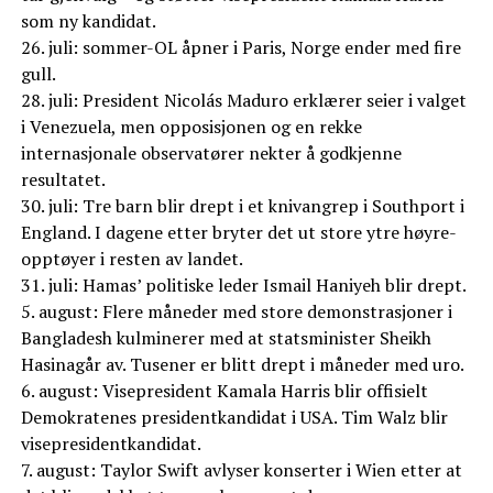
som ny kandidat.
26. juli: sommer-OL åpner i Paris, Norge ender med fire
gull.
28. juli: President Nicolás Maduro erklærer seier i valget
i Venezuela, men opposisjonen og en rekke
internasjonale observatører nekter å godkjenne
resultatet.
30. juli: Tre barn blir drept i et knivangrep i Southport i
England. I dagene etter bryter det ut store ytre høyre-
opptøyer i resten av landet.
31. juli: Hamas’ politiske leder Ismail Haniyeh blir drept.
5. august: Flere måneder med store demonstrasjoner i
Bangladesh kulminerer med at statsminister Sheikh
Hasinagår av. Tusener er blitt drept i måneder med uro.
6. august: Visepresident Kamala Harris blir offisielt
Demokratenes presidentkandidat i USA. Tim Walz blir
visepresidentkandidat.
7. august: Taylor Swift avlyser konserter i Wien etter at