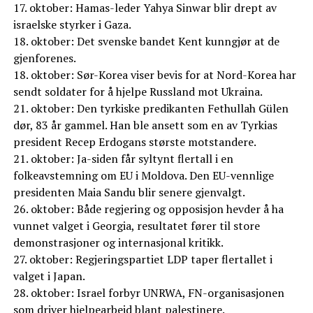
17. oktober: Hamas-leder Yahya Sinwar blir drept av
israelske styrker i Gaza.
18. oktober: Det svenske bandet Kent kunngjør at de
gjenforenes.
18. oktober: Sør-Korea viser bevis for at Nord-Korea har
sendt soldater for å hjelpe Russland mot Ukraina.
21. oktober: Den tyrkiske predikanten Fethullah Gülen
dør, 83 år gammel. Han ble ansett som en av Tyrkias
president Recep Erdogans største motstandere.
21. oktober: Ja-siden får syltynt flertall i en
folkeavstemning om EU i Moldova. Den EU-vennlige
presidenten Maia Sandu blir senere gjenvalgt.
26. oktober: Både regjering og opposisjon hevder å ha
vunnet valget i Georgia, resultatet fører til store
demonstrasjoner og internasjonal kritikk.
27. oktober: Regjeringspartiet LDP taper flertallet i
valget i Japan.
28. oktober: Israel forbyr UNRWA, FN-organisasjonen
som driver hjelpearbeid blant palestinere.