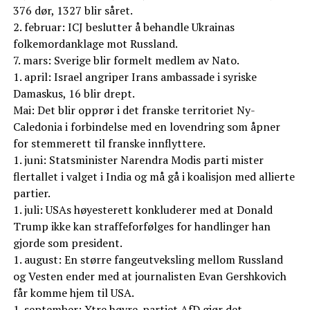
376 dør, 1327 blir såret.
2. februar: ICJ beslutter å behandle Ukrainas
folkemordanklage mot Russland.
7. mars: Sverige blir formelt medlem av Nato.
1. april: Israel angriper Irans ambassade i syriske
Damaskus, 16 blir drept.
Mai: Det blir opprør i det franske territoriet Ny-
Caledonia i forbindelse med en lovendring som åpner
for stemmerett til franske innflyttere.
1. juni: Statsminister Narendra Modis parti mister
flertallet i valget i India og må gå i koalisjon med allierte
partier.
1. juli: USAs høyesterett konkluderer med at Donald
Trump ikke kan straffeforfølges for handlinger han
gjorde som president.
1. august: En større fangeutveksling mellom Russland
og Vesten ender med at journalisten Evan Gershkovich
får komme hjem til USA.
1. september: Ytre høyre-partiet AfD gjør det