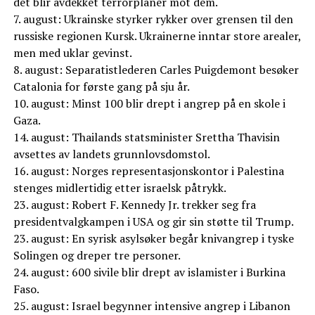
det blir avdekket terrorplaner mot dem.
7. august: Ukrainske styrker rykker over grensen til den
russiske regionen Kursk. Ukrainerne inntar store arealer,
men med uklar gevinst.
8. august: Separatistlederen Carles Puigdemont besøker
Catalonia for første gang på sju år.
10. august: Minst 100 blir drept i angrep på en skole i
Gaza.
14. august: Thailands statsminister Srettha Thavisin
avsettes av landets grunnlovsdomstol.
16. august: Norges representasjonskontor i Palestina
stenges midlertidig etter israelsk påtrykk.
23. august: Robert F. Kennedy Jr. trekker seg fra
presidentvalgkampen i USA og gir sin støtte til Trump.
23. august: En syrisk asylsøker begår knivangrep i tyske
Solingen og dreper tre personer.
24. august: 600 sivile blir drept av islamister i Burkina
Faso.
25. august: Israel begynner intensive angrep i Libanon