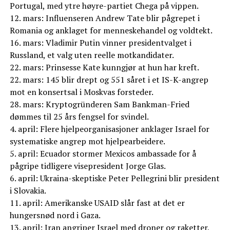
Portugal, med ytre høyre-partiet Chega på vippen.
12. mars: Influenseren Andrew Tate blir pågrepet i
Romania og anklaget for menneskehandel og voldtekt.
16. mars: Vladimir Putin vinner presidentvalget i
Russland, et valg uten reelle motkandidater.
22. mars: Prinsesse Kate kunngjør at hun har kreft.
22. mars: 145 blir drept og 551 såret i et IS-K-angrep
mot en konsertsal i Moskvas forsteder.
28. mars: Kryptogründeren Sam Bankman-Fried
dømmes til 25 års fengsel for svindel.
4. april: Flere hjelpeorganisasjoner anklager Israel for
systematiske angrep mot hjelpearbeidere.
5. april: Ecuador stormer Mexicos ambassade for å
pågripe tidligere visepresident Jorge Glas.
6. april: Ukraina-skeptiske Peter Pellegrini blir president
i Slovakia.
11. april: Amerikanske USAID slår fast at det er
hungersnød nord i Gaza.
13. april: Iran angriper Israel med droner og raketter,