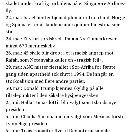
skadet under kraftig turbulens på et Singapore Airlines-
fly.
22. mai: Israel henter hjem diplomater fra Irland, Norge
og Spania etter at landene anerkjenner Palestina som
stat.
24. mai: Et stort jordskred i Papua Ny-Guinea krever
minst 670 menneskeliv.
26. mai: 45 sivile blir drept i et israelsk angrep mot
Rafah, som Netanyahu kaller en «tragisk feil».
29. mai: ANC mister flertallet i Sør-Afrika for første
gang siden apartheid tok slutt i 1994. De inngår en
storkoalisjon med flere andre partier.
30. mai: Donald Trump kjennes skyldig på alle
tiltalepunkter i den såkalte hysjpengesaken.
2. juni: Halla Tómasdóttir blir valgt som Islands nye
president.
3. juni: Claudia Sheinbaum blir valgt som Mexicos første
kvinnelige president.
5. juni: To astronauter flyr til Den internasjonale