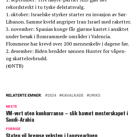
rekordsterkt i to tyske delstatsvalg.
1. oktober: Israelske styrker starter en invasjon av Sør-
Libanon. Samme kveld angriper Iran Israel med raketter.
3. november: Spanias konge får gjørme kastet i ansiktet
under besøk i flomrammede områder i Valencia.
Flommene har krevd over 200 menneskeliv i dagene før.
2. desember: Biden benåder sønnen Hunter for våpen-
og skattelovbrudd.
(©NTB)
RELATERTE EMNER:
2024
KAVALKADE
URIKS
NESTE
VM-vert uten konkurranse – slik havnet mesterskapet i
Saudi-Arabia
FORRIGE
Staten vil bremse veksten i Longyearbyen