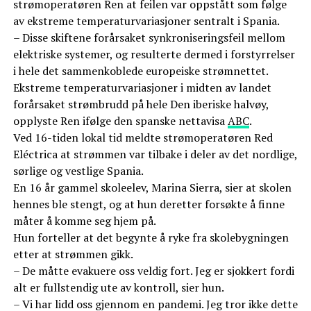
strømoperatøren Ren at feilen var oppstått som følge
av ekstreme temperaturvariasjoner sentralt i Spania.
– Disse skiftene forårsaket synkroniseringsfeil mellom
elektriske systemer, og resulterte dermed i forstyrrelser
i hele det sammenkoblede europeiske strømnettet.
Ekstreme temperaturvariasjoner i midten av landet
forårsaket strømbrudd på hele Den iberiske halvøy,
opplyste Ren ifølge den spanske nettavisa
ABC
.
Ved 16-tiden lokal tid meldte strømoperatøren Red
Eléctrica at strømmen var tilbake i deler av det nordlige,
sørlige og vestlige Spania.
En 16 år gammel skoleelev, Marina Sierra, sier at skolen
hennes ble stengt, og at hun deretter forsøkte å finne
måter å komme seg hjem på.
Hun forteller at det begynte å ryke fra skolebygningen
etter at strømmen gikk.
– De måtte evakuere oss veldig fort. Jeg er sjokkert fordi
alt er fullstendig ute av kontroll, sier hun.
– Vi har lidd oss gjennom en pandemi. Jeg tror ikke dette