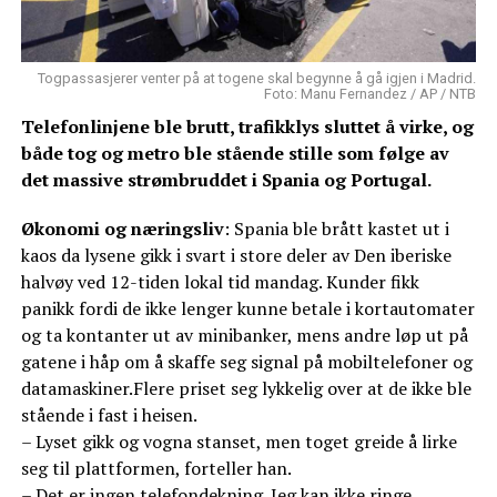
Togpassasjerer venter på at togene skal begynne å gå igjen i Madrid.
Foto: Manu Fernandez / AP / NTB
Telefonlinjene ble brutt, trafikklys sluttet å virke, og
både tog og metro ble stående stille som følge av
det massive strømbruddet i Spania og Portugal.
Økonomi og næringsliv
: Spania ble brått kastet ut i
kaos da lysene gikk i svart i store deler av Den iberiske
halvøy ved 12-tiden lokal tid mandag. Kunder fikk
panikk fordi de ikke lenger kunne betale i kortautomater
og ta kontanter ut av minibanker, mens andre løp ut på
gatene i håp om å skaffe seg signal på mobiltelefoner og
datamaskiner.Flere priset seg lykkelig over at de ikke ble
stående i fast i heisen.
– Lyset gikk og vogna stanset, men toget greide å lirke
seg til plattformen, forteller han.
– Det er ingen telefondekning. Jeg kan ikke ringe