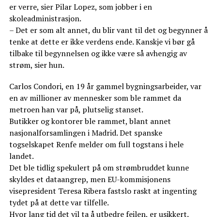
er verre, sier Pilar Lopez, som jobber i en
skoleadministrasjon.
– Det er som alt annet, du blir vant til det og begynner å
tenke at dette er ikke verdens ende. Kanskje vi bør gå
tilbake til begynnelsen og ikke være så avhengig av
strøm, sier hun.
Carlos Condori, en 19 år gammel bygningsarbeider, var
en av millioner av mennesker som ble rammet da
metroen han var på, plutselig stanset.
Butikker og kontorer ble rammet, blant annet
nasjonalforsamlingen i Madrid. Det spanske
togselskapet Renfe melder om full togstans i hele
landet.
Det ble tidlig spekulert på om strømbruddet kunne
skyldes et dataangrep, men EU-kommisjonens
visepresident Teresa Ribera fastslo raskt at ingenting
tydet på at dette var tilfelle.
Hvor lang tid det vil ta å utbedre feilen, er usikkert.