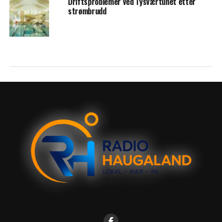
Driftsproblemer ved Tysværtunet etter
strømbrudd