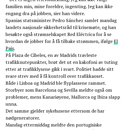
familien min, mine foreldre, ingenting. Jeg kan ikke
engang dra på jobben, sier han videre.
Spanias statsminister Pedro Sánchez samlet mandag
landets nasjonale sikkerhetsråd til krisemøte, og han
besøkte også strømselskapet Red Eléctrica for å se
hvordan de jobber for å få tilbake strømmen, ifølge
El
Pais
.
På Plaza de Cibeles, en av Madrids travleste
trafikknutepunkter, brøt det ut en kakofoni av tuting
etter at trafikklysene gikk i svart. Politiet hadde sitt
svare strev med å få kontroll over trafikkaoset.
Både i Lisboa og Madrid ble flyplassene rammet.
Storbyer som Barcelona og Sevilla meldte også om
problemer, mens Kanariøyene, Mallorca og Ibiza slapp
unna.
Det samme gjelder sykehusene ettersom de har
nødgeneratorer.
Mandag ettermiddag meldte den portugisiske