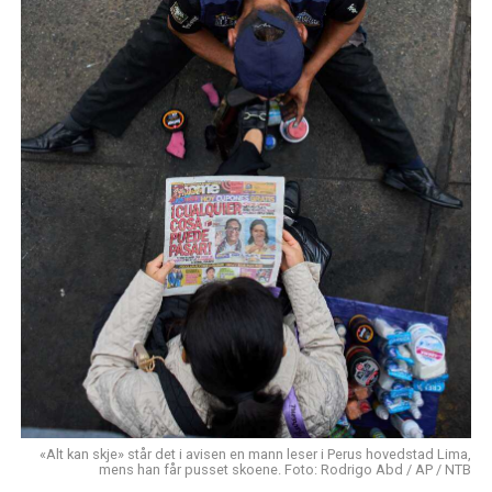
«Alt kan skje» står det i avisen en mann leser i Perus hovedstad Lima,
mens han får pusset skoene. Foto: Rodrigo Abd / AP / NTB