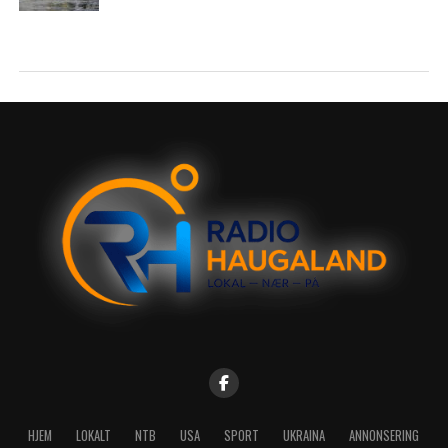
HJEM
LOKALT
NTB
USA
SPORT
UKRAINA
ANNONSERING