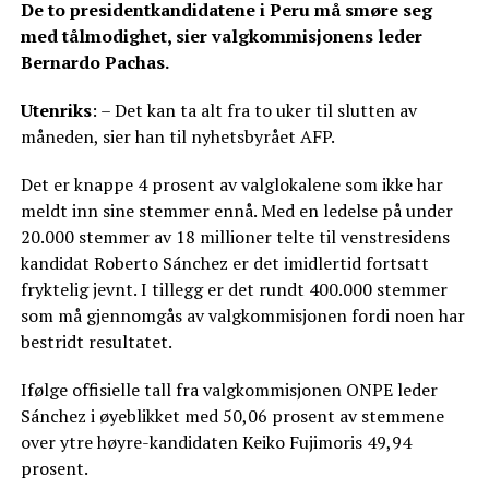
De to presidentkandidatene i Peru må smøre seg
med tålmodighet, sier valgkommisjonens leder
Bernardo Pachas.
Utenriks
: – Det kan ta alt fra to uker til slutten av
måneden, sier han til nyhetsbyrået AFP.
Det er knappe 4 prosent av valglokalene som ikke har
meldt inn sine stemmer ennå. Med en ledelse på under
20.000 stemmer av 18 millioner telte til venstresidens
kandidat Roberto Sánchez er det imidlertid fortsatt
fryktelig jevnt. I tillegg er det rundt 400.000 stemmer
som må gjennomgås av valgkommisjonen fordi noen har
bestridt resultatet.
Ifølge offisielle tall fra valgkommisjonen ONPE leder
Sánchez i øyeblikket med 50,06 prosent av stemmene
over ytre høyre-kandidaten Keiko Fujimoris 49,94
prosent.