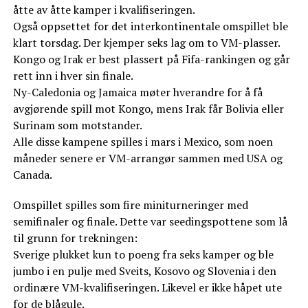
åtte av åtte kamper i kvalifiseringen.
Også oppsettet for det interkontinentale omspillet ble
klart torsdag. Der kjemper seks lag om to VM-plasser.
Kongo og Irak er best plassert på Fifa-rankingen og går
rett inn i hver sin finale.
Ny-Caledonia og Jamaica møter hverandre for å få
avgjørende spill mot Kongo, mens Irak får Bolivia eller
Surinam som motstander.
Alle disse kampene spilles i mars i Mexico, som noen
måneder senere er VM-arrangør sammen med USA og
Canada.
Omspillet spilles som fire miniturneringer med
semifinaler og finale. Dette var seedingspottene som lå
til grunn for trekningen:
Sverige plukket kun to poeng fra seks kamper og ble
jumbo i en pulje med Sveits, Kosovo og Slovenia i den
ordinære VM-kvalifiseringen. Likevel er ikke håpet ute
for de blågule.