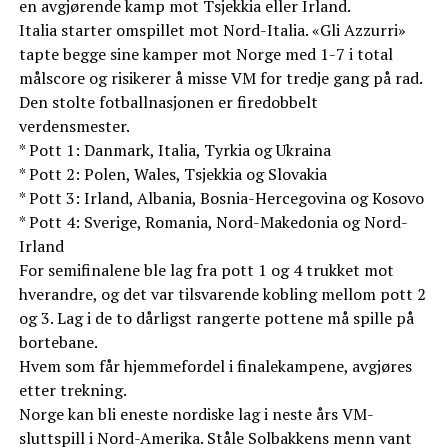
en avgjørende kamp mot Tsjekkia eller Irland.
Italia starter omspillet mot Nord-Italia. «Gli Azzurri»
tapte begge sine kamper mot Norge med 1-7 i total
målscore og risikerer å misse VM for tredje gang på rad.
Den stolte fotballnasjonen er firedobbelt
verdensmester.
* Pott 1: Danmark, Italia, Tyrkia og Ukraina
* Pott 2: Polen, Wales, Tsjekkia og Slovakia
* Pott 3: Irland, Albania, Bosnia-Hercegovina og Kosovo
* Pott 4: Sverige, Romania, Nord-Makedonia og Nord-
Irland
For semifinalene ble lag fra pott 1 og 4 trukket mot
hverandre, og det var tilsvarende kobling mellom pott 2
og 3. Lag i de to dårligst rangerte pottene må spille på
bortebane.
Hvem som får hjemmefordel i finalekampene, avgjøres
etter trekning.
Norge kan bli eneste nordiske lag i neste års VM-
sluttspill i Nord-Amerika. Ståle Solbakkens menn vant