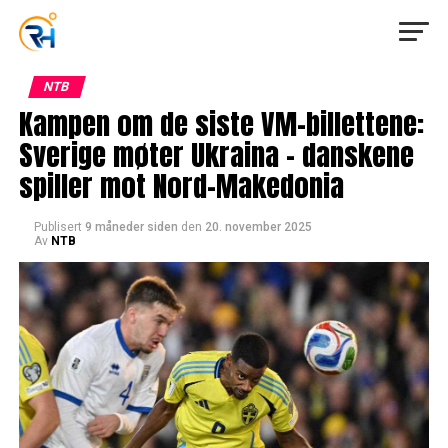
NTB
Kampen om de siste VM-billettene:
Sverige møter Ukraina – danskene
spiller mot Nord-Makedonia
Publisert
9 måneder siden
den
20. november 2025
Av
NTB