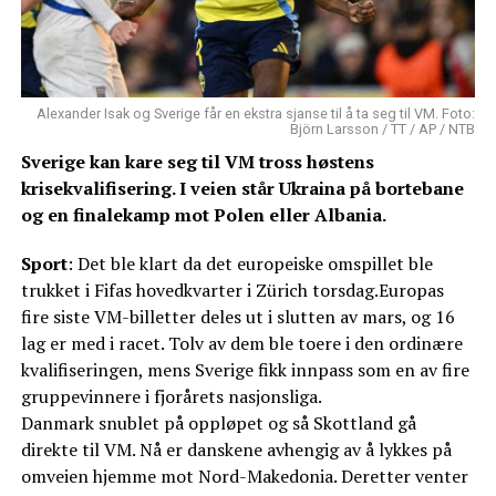
Alexander Isak og Sverige får en ekstra sjanse til å ta seg til VM. Foto:
Björn Larsson / TT / AP / NTB
Sverige kan kare seg til VM tross høstens
krisekvalifisering. I veien står Ukraina på bortebane
og en finalekamp mot Polen eller Albania.
Sport
: Det ble klart da det europeiske omspillet ble
trukket i Fifas hovedkvarter i Zürich torsdag.Europas
fire siste VM-billetter deles ut i slutten av mars, og 16
lag er med i racet. Tolv av dem ble toere i den ordinære
kvalifiseringen, mens Sverige fikk innpass som en av fire
gruppevinnere i fjorårets nasjonsliga.
Danmark snublet på oppløpet og så Skottland gå
direkte til VM. Nå er danskene avhengig av å lykkes på
omveien hjemme mot Nord-Makedonia. Deretter venter