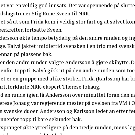
et var en veldig god innsats. Det var spennende på slutte
ndslagstrener Stig Rune Kveen til NRK.
et så ut som Frida kom i veldig stor fart og at sølvet ko
erkrefter, fortsatte Kveen.
dersson økte tempo betydelig på den andre runden og ing
lge. Kalvå jaktet imidlertid svensken i en trio med sven
ennan på plassene bak.
ter den andre runden valgte Andersson å gjøre skibytte.
enfor topp ti. Kalvå gikk ut på den andre runden som toe
et er en gruppe med ulike styrker. Frida (Karlsson) har 
urt, forklarte NRK-ekspert Therese Johaug.
d en runde igjen lå Andersson over minuttet foran den 
erese Johaug var regjerende mester på øvelsen fra VM i O
n svenske duoen Andersson og Karlsson ledet an etter før
innenfor topp ti bare sekunder bak.
rspranget økte ytterligere på den tredje runden, mens l