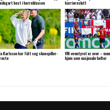
edegart best i herreklassen
karriereslutt
da Karlsson har fått seg skuespiller-
VM-eventyret er over – men
reste
hjem som nasjonale helter