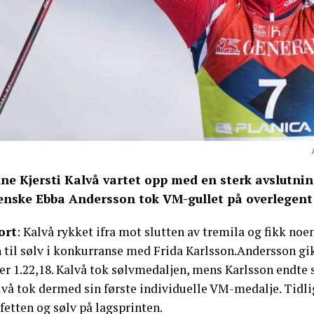
ne Kjersti Kalvå vartet opp med en sterk avslutnin
enske Ebba Andersson tok VM-gullet på overlegent 
ort
: Kalvå rykket ifra mot slutten av tremila og fikk noe
 til sølv i konkurranse med Frida Karlsson.Andersson gik
ter 1.22,18. Kalvå tok sølvmedaljen, mens Karlsson endt
lvå tok dermed sin første individuelle VM-medalje. Tidli
fetten og sølv på lagsprinten.