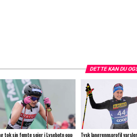
DETTE KAN DU OG
g tok sin femte seier i Lysebotn opp
Tysk langrennsprofil varsle