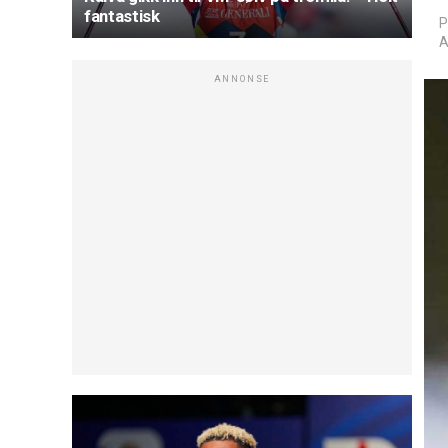
fantastisk
P
A
ANNONSE