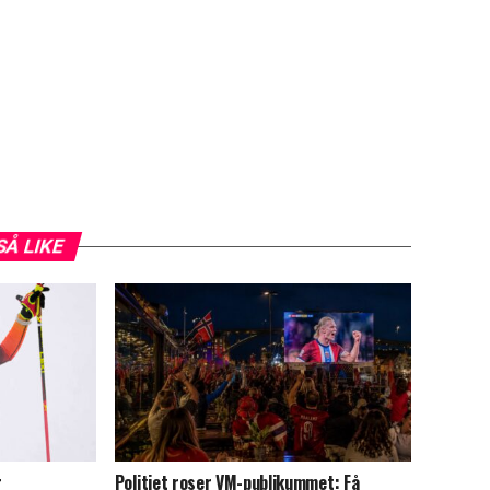
SÅ LIKE
r
Politiet roser VM-publikummet: Få