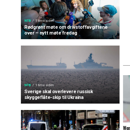
NTB
1 time siden
Rødgrønt møte om drivstoffavgiftene
over – nytt møte fredag
NTB
1 time siden
Sverige skal overlevere russisk
skyggeflåte-skip til Ukraina
Wen