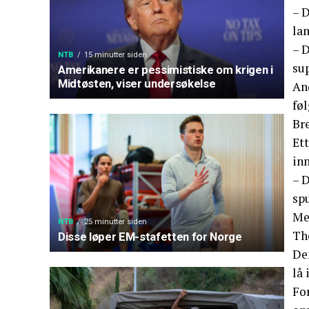
– D
la
– D
NTB
15 minutter siden
sup
Amerikanere er pessimistiske om krigen i
Midtøsten, viser undersøkelse
An
fø
Br
Et
inn
– D
sp
Me
NTB
25 minutter siden
Th
Disse løper EM-stafetten for Norge
De
lå 
Fo