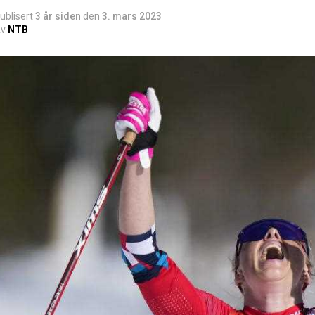
ublisert
3 år siden
den
3. mars 2023
v
NTB