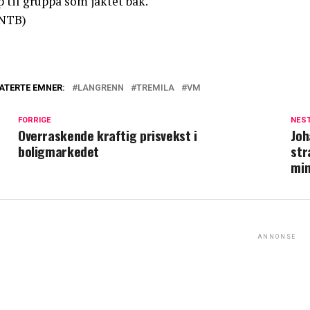
 til gruppa som jaktet bak.
NTB)
ATERTE EMNER:
LANGRENN
TREMILA
VM
FORRIGE
NES
Overraskende kraftig prisvekst i
Joh
boligmarkedet
str
min
ANNONSE