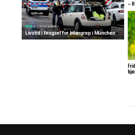
– H
NTB
1 time siden
Livstid i fengsel for bilangrep i München
Fri
kjæ