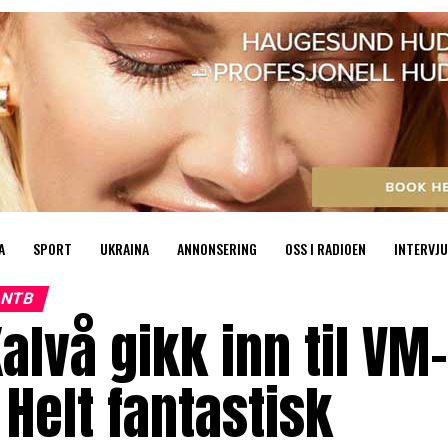
A
SPORT
UKRAINA
ANNONSERING
OSS I RADIOEN
INTERVJU
NTB
alvå gikk inn til VM
 Helt fantastisk