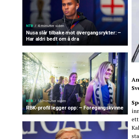
NTB
4 minutter siden
Nusa slår tilbake mot overgangsrykter: –
Har aldri bedt om å dra
An
Sv
NTB
15 minutter siden
Sp
RBK-profil legger opp: – Foregangskvinne
inn
et
Ka
sta