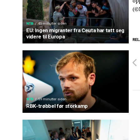
opp
(©
NTB
45 minutter siden
EU: Ingen migranter fra Ceuta har tatt seg
videre til Europa
REL
NTB
59 minutter siden
RBK-trøbbel før storkamp