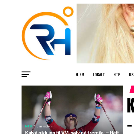
HJEM
LOKALT
NTB
US
K
–
NTB
3 år siden
Kalvå gikk inn til VM-sølv på tremila: – Helt