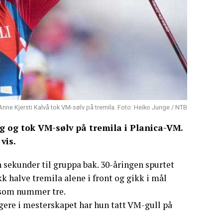
Anne Kjersti Kalvå tok VM-sølv på tremila. Foto: Heiko Junge / NTB
g og tok VM-sølv på tremila i Planica-VM.
vis.
n sekunder til gruppa bak. 30-åringen spurtet
k halve tremila alene i front og gikk i mål
e som nummer tre.
gere i mesterskapet har hun tatt VM-gull på