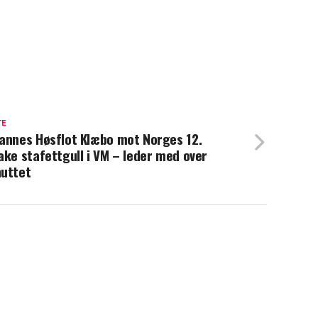
TE
annes Høsflot Klæbo mot Norges 12.
ake stafettgull i VM – leder med over
uttet