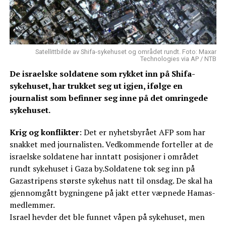
Satellittbilde av Shifa-sykehuset og området rundt. Foto: Maxar
Technologies via AP / NTB
De israelske soldatene som rykket inn på Shifa-
sykehuset, har trukket seg ut igjen, ifølge en
journalist som befinner seg inne på det omringede
sykehuset.
Krig og konflikter
: Det er nyhetsbyrået AFP som har
snakket med journalisten. Vedkommende forteller at de
israelske soldatene har inntatt posisjoner i området
rundt sykehuset i Gaza by.Soldatene tok seg inn på
Gazastripens største sykehus natt til onsdag. De skal ha
gjennomgått bygningene på jakt etter væpnede Hamas-
medlemmer.
Israel hevder det ble funnet våpen på sykehuset, men