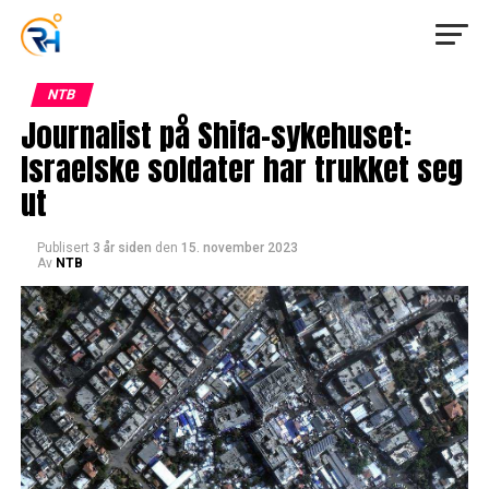
NTB
Journalist på Shifa-sykehuset:
Israelske soldater har trukket seg
ut
Publisert
3 år siden
den
15. november 2023
Av
NTB