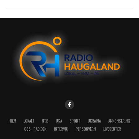
HJEM
LOKALT
NTB
USA
SPORT
UKRAINA
ANNONSERING
OSS I RADIOEN
INTERVJU
PERSONVERN
LIVESENTER