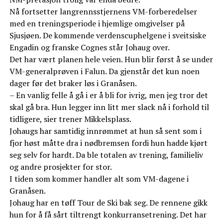
Nå fortsetter langrennsstjernens VM-forberedelser
med en treningsperiode i hjemlige omgivelser på
Sjusjøen. De kommende verdenscuphelgene i sveitsiske
Engadin og franske Cognes står Johaug over.
Det har vært planen hele veien. Hun blir først å se under
VM-generalprøven i Falun. Da gjenstår det kun noen
dager før det braker løs i Granåsen.
– En vanlig felle å gå i er å bli for ivrig, men jeg tror det
skal gå bra. Hun legger inn litt mer slack nå i forhold til
tidligere, sier trener Mikkelsplass.
Johaugs har samtidig innrømmet at hun så sent som i
fjor høst måtte dra i nødbremsen fordi hun hadde kjørt
seg selv for hardt. Da ble totalen av trening, familieliv
og andre prosjekter for stor.
I tiden som kommer handler alt som VM-dagene i
Granåsen.
Johaug har en tøff Tour de Ski bak seg. De rennene gikk
hun for å få sårt tiltrengt konkurransetrening. Det har