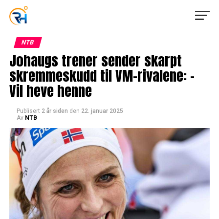
NTB
Johaugs trener sender skarpt
skremmeskudd til VM-rivalene: –
Vil heve henne
Publisert
2 år siden
den
22. januar 2025
Av
NTB