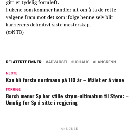
gitt et tydelig formløft.
I ukene som kommer handler alt om å ta de rette
valgene fram mot det som ifølge henne selv blir
karrierens definitivt siste mesterskap.
(©NTB)
RELATERTE EMNER:
ADVARSEL
JOHAUG
LANGRENN
NESTE
Kan bli første nordmann på 110 år – Målet er å vinne
FORRIGE
Borch mener Sp bør stille strøm-ultimatum til Støre: –⁠
Umulig for Sp å sitte i regjering
ANNONSE