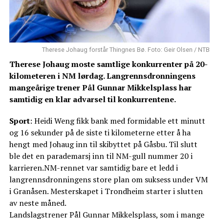
Therese Johaug forstår Thingnes Bø. Foto: Geir Olsen / NTB
Therese Johaug moste samtlige konkurrenter på 20-
kilometeren i NM lørdag. Langrennsdronningens
mangeårige trener Pål Gunnar Mikkelsplass har
samtidig en klar advarsel til konkurrentene.
Sport
: Heidi Weng fikk bank med formidable ett minutt
og 16 sekunder på de siste ti kilometerne etter å ha
hengt med Johaug inn til skibyttet på Gåsbu. Til slutt
ble det en parademarsj inn til NM-gull nummer 20 i
karrieren.NM-rennet var samtidig bare et ledd i
langrennsdronningens store plan om suksess under VM
i Granåsen. Mesterskapet i Trondheim starter i slutten
av neste måned.
Landslagstrener Pål Gunnar Mikkelsplass, som i mange