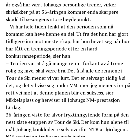
år også har vært Johaugs personlige trener, virker
skråsikker på at 36-åringen kommer enda skarpere
skodd til sesongens store høydepunkt.
– Vi har hele tiden tenkt at den perioden som nå
kommer kan heve henne en del. Ut fra det hun har gjort
tidligere inn mot mesterskap, har hun hevet seg når hun
har fått en treningsperiode etter en hard
konkurranseperiode, sier han.
– Teorien var at å gå mange renn i forkant av å trene
rolig og mye, skal være bra. Det å få alle de rennene i
Tour de Ski mener vi var lurt. Det er selvsagt tidlig å si
det, og det vil vise seg under VM, men jeg mener vi er på
rett vei mot at denne planen blir en suksess, sier
Mikkelsplass og henviser til Johaugs NM-prestasjon
lørdag.
36-åringen viste for alvor fryktinngytende form på den
nest siste etappen av Tour de Ski. Der kom hun alene til
mål. Johaug konkluderte selv overfor NTB at lørdagens
NM-pretasjon trolig var enda bedre.