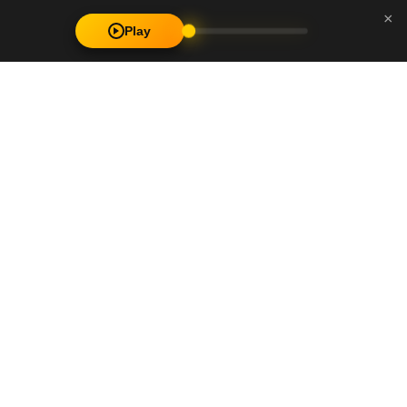
×
Play