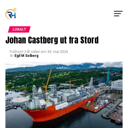
LOKALT
Johan Castberg ut fra Stord
Publisert
2 år siden
den
30. mai 2024
Av
Egil M Solberg