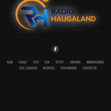
HJEM
LOKALT
NTB
USA
SPORT
UKRAINA
ANNONSERING
OSS I RADIOEN
INTERVJU
PERSONVERN
LIVESENTER