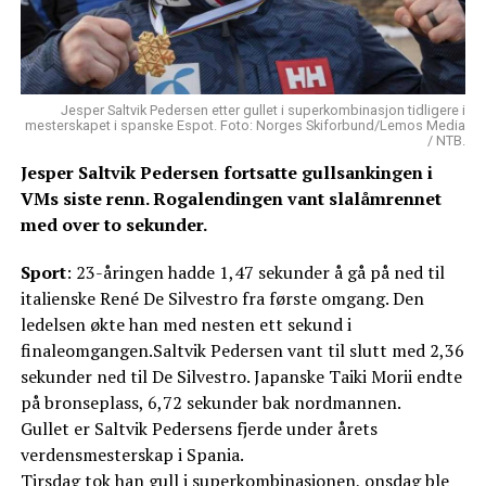
Jesper Saltvik Pedersen etter gullet i superkombinasjon tidligere i
mesterskapet i spanske Espot. Foto: Norges Skiforbund/Lemos Media
/ NTB.
Jesper Saltvik Pedersen fortsatte gullsankingen i
VMs siste renn. Rogalendingen vant slalåmrennet
med over to sekunder.
Sport
: 23-åringen hadde 1,47 sekunder å gå på ned til
italienske René De Silvestro fra første omgang. Den
ledelsen økte han med nesten ett sekund i
finaleomgangen.Saltvik Pedersen vant til slutt med 2,36
sekunder ned til De Silvestro. Japanske Taiki Morii endte
på bronseplass, 6,72 sekunder bak nordmannen.
Gullet er Saltvik Pedersens fjerde under årets
verdensmesterskap i Spania.
Tirsdag tok han gull i superkombinasjonen, onsdag ble