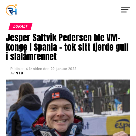
LOKALT
Jesper Saltvik Pedersen ble VM-
konge i Spania – tok sitt fjerde gull
i slalåmrennet
Publisert
4 år siden
den
29. januar 2023
Av
NTB