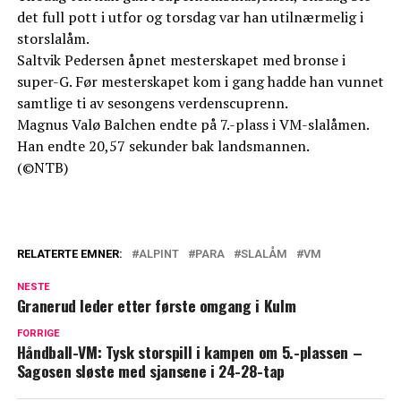
det full pott i utfor og torsdag var han utilnærmelig i
storslalåm.
Saltvik Pedersen åpnet mesterskapet med bronse i
super-G. Før mesterskapet kom i gang hadde han vunnet
samtlige ti av sesongens verdenscuprenn.
Magnus Valø Balchen endte på 7.-plass i VM-slalåmen.
Han endte 20,57 sekunder bak landsmannen.
(©NTB)
RELATERTE EMNER:
ALPINT
PARA
SLALÅM
VM
NESTE
Granerud leder etter første omgang i Kulm
FORRIGE
Håndball-VM: Tysk storspill i kampen om 5.-plassen –
Sagosen sløste med sjansene i 24-28-tap