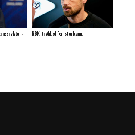
gangsrykter:
RBK-trøbbel før storkamp