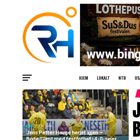
HJEM
LOKALT
NTB
US
J
B
NTB
2 år siden
Jens Petter Hauge herjet igjen –
Bodø/Glimt med festfotball i 4-0-seier