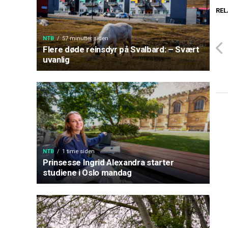
REL
NTB
57 minutter siden
Flere døde reinsdyr på Svalbard: – Svært
uvanlig
NTB
1 time siden
Prinsesse Ingrid Alexandra starter
studiene i Oslo mandag