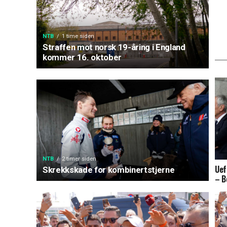
NTB
1 time siden
Straffen mot norsk 19-åring i England
kommer 16. oktober
NTB
2 timer siden
Uef
Skrekkskade for kombinertstjerne
– B