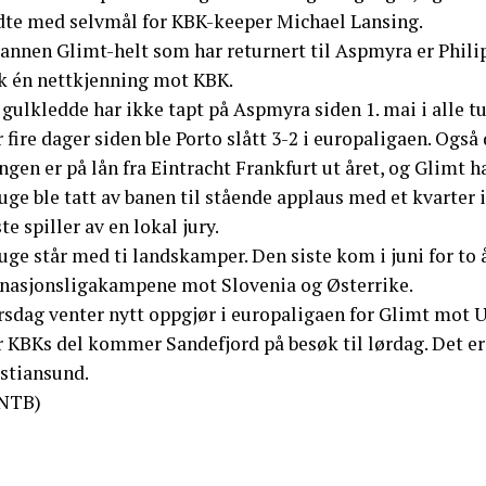
dte med selvmål for KBK-keeper Michael Lansing.
annen Glimt-helt som har returnert til Aspmyra er Philip
kk én nettkjenning mot KBK.
gulkledde har ikke tapt på Aspmyra siden 1. mai i alle t
 fire dager siden ble Porto slått 3-2 i europaligaen. Ogs
ngen er på lån fra Eintracht Frankfurt ut året, og Glimt h
ge ble tatt av banen til stående applaus med et kvarter 
te spiller av en lokal jury.
ge står med ti landskamper. Den siste kom i juni for to 
l nasjonsligakampene mot Slovenia og Østerrike.
sdag venter nytt oppgjør i europaligaen for Glimt mot Un
 KBKs del kommer Sandefjord på besøk til lørdag. Det er 
istiansund.
NTB)