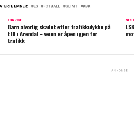
ATERTE EMNER:
ES
FOTBALL
GLIMT
KBK
FORRIGE
NES
Barn alvorlig skadet etter trafikkulykke på
LSK
E18 i Arendal – veien er åpen igjen for
mot
trafikk
ANNONSE