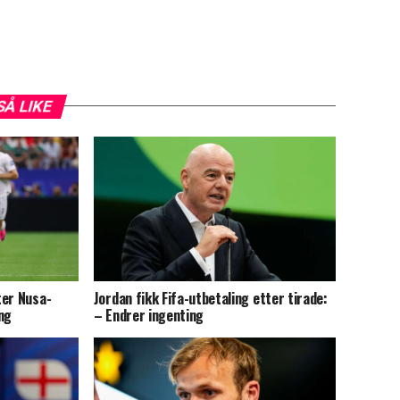
SÅ LIKE
ter Nusa-
Jordan fikk Fifa-utbetaling etter tirade:
ng
– Endrer ingenting