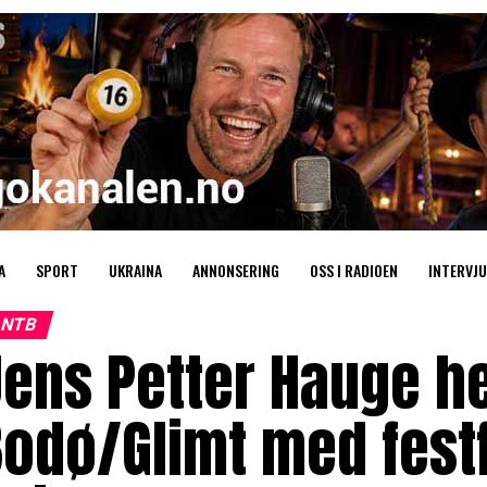
A
SPORT
UKRAINA
ANNONSERING
OSS I RADIOEN
INTERVJU
NTB
ens Petter Hauge her
odø/Glimt med festfo