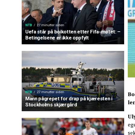
NTB
27 minutter siden
Uefa står på boikotten etter Fifa-møtet: –
Betingelsene er ikke oppfylt
NTB
27 minutter siden
Bo
Mann pågrepet for drap på kjæresten i
le
Stockholms skjærgård
Ul
ege
se