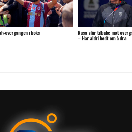
ah-overgangen i boks
Nusa slår tilbake mot over
– Har aldri bedt om å dra