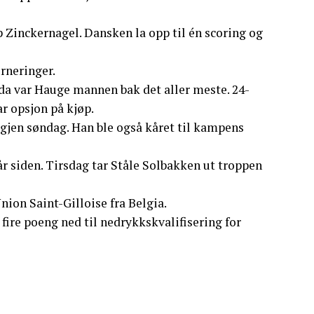
 Zinckernagel. Dansken la opp til én scoring og
urneringer.
å da var Hauge mannen bak det aller meste. 24-
ar opsjon på kjøp.
igjen søndag. Han ble også kåret til kampens
år siden. Tirsdag tar Ståle Solbakken ut troppen
ion Saint-Gilloise fra Belgia.
fire poeng ned til nedrykkskvalifisering for