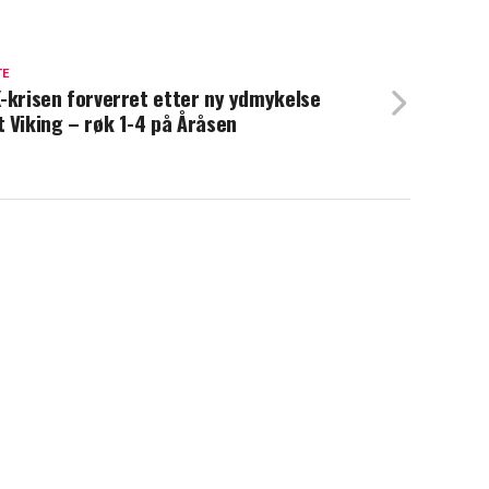
TE
-krisen forverret etter ny ydmykelse
 Viking – røk 1-4 på Åråsen