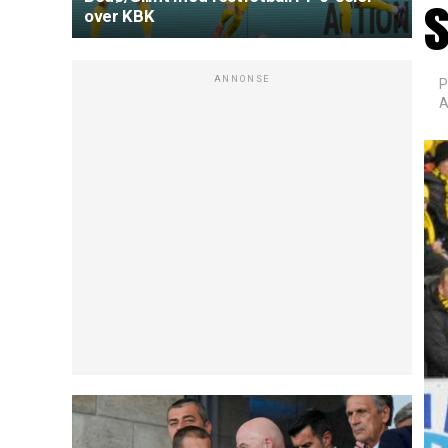
s
over KBK
ANNONSE
P
A