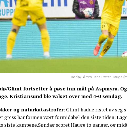
Bodø/Glimts Jens Petter Hauge (mi
dø/Glimt fortsetter å pøse inn mål på Aspmyra. Og 
nge. Kristiansund ble valset over med 4-0 søndag.
ykker og naturkatastrofer
: Glimt hadde ristet av seg s
t gress har formen vært formidabel den siste tiden: Lage
ks siste kampene.Søndag scoret Hauge to ganger, og midt