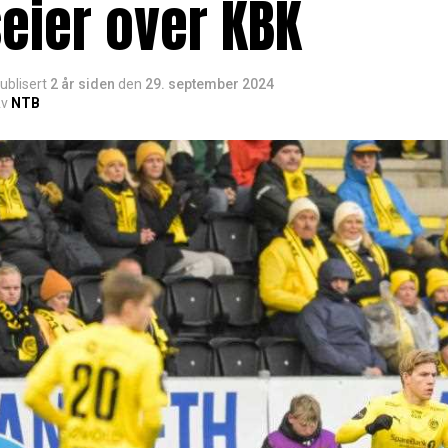
eier over KBK
ublisert
2 år siden
den
29. september 2024
v
NTB