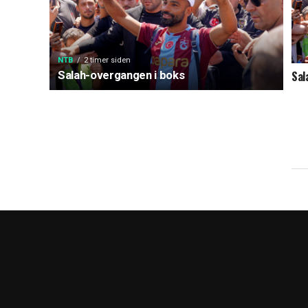
NTB
2 timer siden
Salah-overgangen i boks
Sal