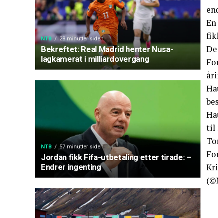
en
En 
fi
NTB
28 minutter siden
De 
Bekreftet: Real Madrid henter Nusa-
lagkamerat i milliardovergang
For
åri
Hau
bes
Hau
ti
Tor
NTB
57 minutter siden
For
Jordan fikk Fifa-utbetaling etter tirade: –
Kr
Endrer ingenting
(©