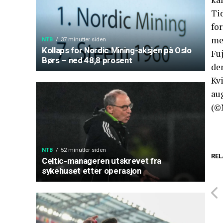
Tid
fo
me
NTB
37 minutter siden
Kollaps for Nordic Mining-aksjen på Oslo
Fu
Børs – ned 48,8 prosent
de
Kvi
au
(©
NTB
52 minutter siden
REL
Celtic-manageren utskrevet fra
sykehuset etter operasjon