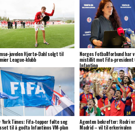
msø-juvelen Hjertø-Dahl solgt til
Norges Fotballforbund har 
mier League-klubb
mistillit mot Fifa-president 
Infantino
 York Times: Fifa-topper følte seg
Agenten bekrefter: Rodri v
sset til å godta Infantinos VM-plan
Madrid – vil til erkerivalen