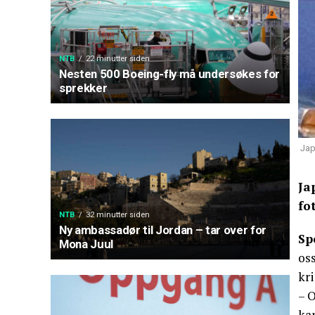
NTB
22 minutter siden
Nesten 500 Boeing-fly må undersøkes for
sprekker
Jap
Ja
fo
NTB
32 minutter siden
Ny ambassadør til Jordan – tar over for
Sp
Mona Juul
oss
kr
– O
kan