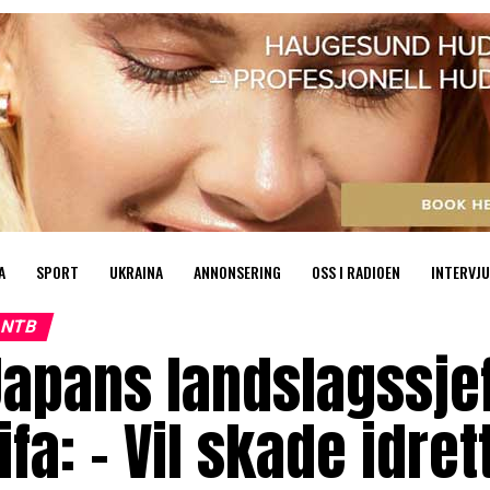
A
SPORT
UKRAINA
ANNONSERING
OSS I RADIOEN
INTERVJU
NTB
apans landslagssjef
ifa: – Vil skade idre