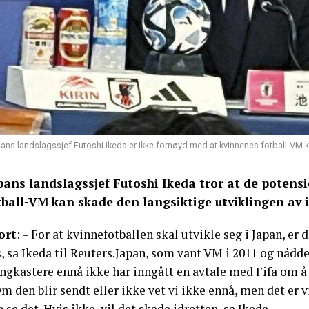
ans landslagssjef Futoshi Ikeda er ikke fornøyd med at kvinnenes fotball-VM kan
pans landslagssjef Futoshi Ikeda tror at de potens
tball-VM kan skade den langsiktige utviklingen av 
ort
: – For at kvinnefotballen skal utvikle seg i Japan, er
, sa Ikeda til Reuters.Japan, som vant VM i 2011 og nådde 
ingkastere ennå ikke har inngått en avtale med Fifa om å
m den blir sendt eller ikke vet vi ikke ennå, men det er v
 se det. Hvis ikke, vil det skade idretten, sa Ikeda.