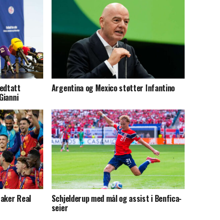
vedtatt
Argentina og Mexico støtter Infantino
Gianni
raker Real
Schjelderup med mål og assist i Benfica-
seier