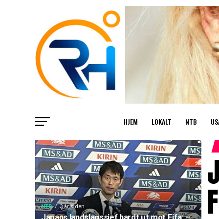
HJEM
LOKALT
NTB
US
J
F
NTB
3 år siden
Japans landslagssjef hardt ut mot Fifa: –