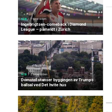
NTB
1 time siden
Ingebrigtsen-comeback i Diamond
League – påmeldt i Zürich
NTB
2 timer siden
Domstol stanser byggingen av Trumps
ballsal ved Det hvite hus