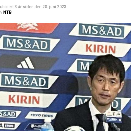
ublisert
3 år siden
den
20. juni 2023
v
NTB