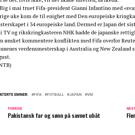
lig i mai truet Fifa-president Gianni Infantino med «sva
rrige uke kom de til enighet med Den europeiske kringk
sterskapet i 34 europeiske land. Dermed er Japan det sis
ji TV og rikskringkasteren NHK hadde de japanske rettig
m ønsket kommentere konflikten med Fifa overfor Reute
nnenes verdensmesterskap i Australia og New Zealand spar
gust.
NTB)
ATERTE EMNER:
FIFA
FOTBALL
JAPAN
VM
FORRIGE
NES
Pakistansk far og sønn på savnet ubåt
Fle