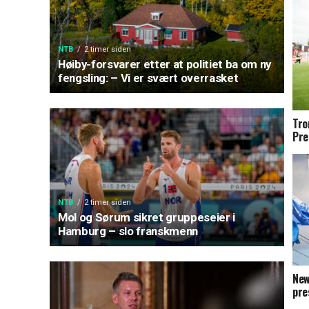
NTB
2 timer siden
Høiby-forsvarer etter at politiet ba om ny
fengsling: – Vi er svært overrasket
Tro
Pre
NTB
2 timer siden
Mol og Sørum sikret gruppeseier i
Hamburg – slo franskmenn
New
pre