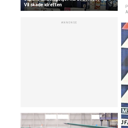
Vil skade idretten
P
A
ANNONSE