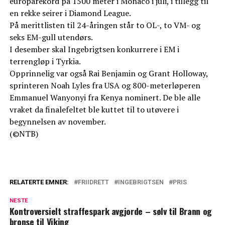
europarekord på 1500 meter i Monaco i juli, i tillegg til
en rekke seirer i Diamond League.
På merittlisten til 24-åringen står to OL-, to VM- og
seks EM-gull utendørs.
I desember skal Ingebrigtsen konkurrere i EM i
terrengløp i Tyrkia.
Opprinnelig var også Rai Benjamin og Grant Holloway,
sprinteren Noah Lyles fra USA og 800-meterløperen
Emmanuel Wanyonyi fra Kenya nominert. De ble alle
vraket da finalefeltet ble kuttet til to utøvere i
begynnelsen av november.
(©NTB)
RELATERTE EMNER:
FRIIDRETT
INGEBRIGTSEN
PRIS
NESTE
Kontroversielt straffespark avgjorde – sølv til Brann og
bronse til Viking