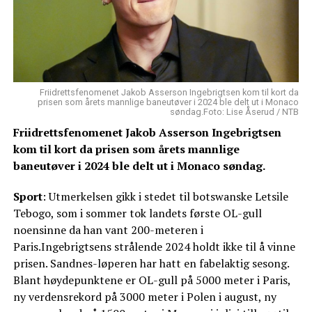
Friidrettsfenomenet Jakob Asserson Ingebrigtsen kom til kort da
prisen som årets mannlige baneutøver i 2024 ble delt ut i Monaco
søndag.Foto: Lise Åserud / NTB
Friidrettsfenomenet Jakob Asserson Ingebrigtsen
kom til kort da prisen som årets mannlige
baneutøver i 2024 ble delt ut i Monaco søndag.
Sport
: Utmerkelsen gikk i stedet til botswanske Letsile
Tebogo, som i sommer tok landets første OL-gull
noensinne da han vant 200-meteren i
Paris.Ingebrigtsens strålende 2024 holdt ikke til å vinne
prisen. Sandnes-løperen har hatt en fabelaktig sesong.
Blant høydepunktene er OL-gull på 5000 meter i Paris,
ny verdensrekord på 3000 meter i Polen i august, ny