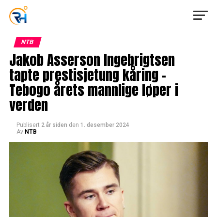
NTB
Jakob Asserson Ingebrigtsen
tapte prestisjetung kåring –
Tebogo årets mannlige løper i
verden
Publisert
2 år siden
den
1. desember 2024
Av
NTB