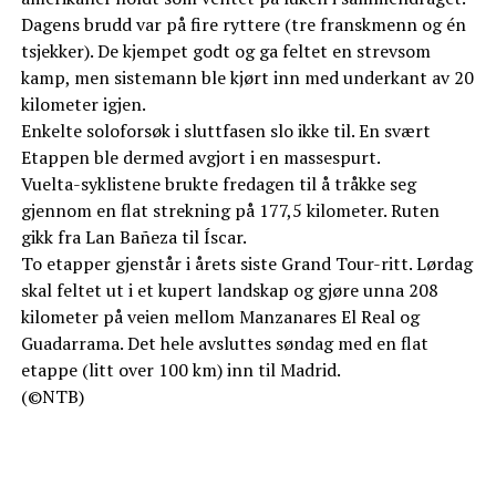
Dagens brudd var på fire ryttere (tre franskmenn og én
tsjekker). De kjempet godt og ga feltet en strevsom
kamp, men sistemann ble kjørt inn med underkant av 20
kilometer igjen.
Enkelte soloforsøk i sluttfasen slo ikke til. En svært
Etappen ble dermed avgjort i en massespurt.
Vuelta-syklistene brukte fredagen til å tråkke seg
gjennom en flat strekning på 177,5 kilometer. Ruten
gikk fra Lan Bañeza til Íscar.
To etapper gjenstår i årets siste Grand Tour-ritt. Lørdag
skal feltet ut i et kupert landskap og gjøre unna 208
kilometer på veien mellom Manzanares El Real og
Guadarrama. Det hele avsluttes søndag med en flat
etappe (litt over 100 km) inn til Madrid.
(©NTB)