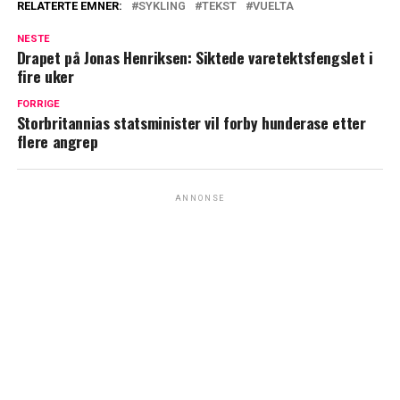
RELATERTE EMNER:
SYKLING
TEKST
VUELTA
NESTE
Drapet på Jonas Henriksen: Siktede varetektsfengslet i
fire uker
FORRIGE
Storbritannias statsminister vil forby hunderase etter
flere angrep
ANNONSE