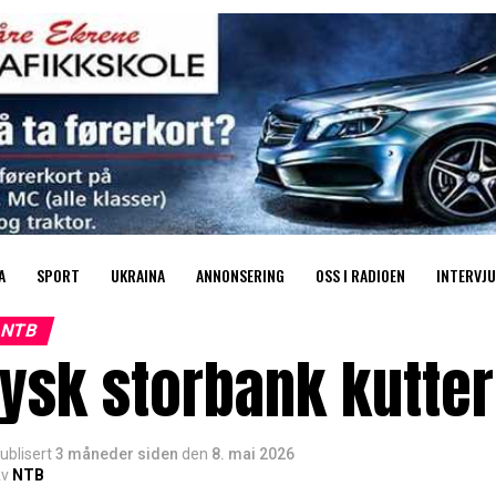
A
SPORT
UKRAINA
ANNONSERING
OSS I RADIOEN
INTERVJU
NTB
ysk storbank kutter 
ublisert
3 måneder siden
den
8. mai 2026
v
NTB