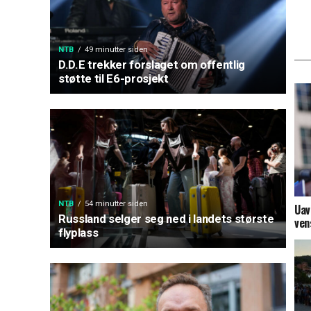
NTB
49 minutter siden
D.D.E trekker forslaget om offentlig
støtte til E6-prosjekt
NTB
54 minutter siden
Uav
Russland selger seg ned i landets største
ven
flyplass