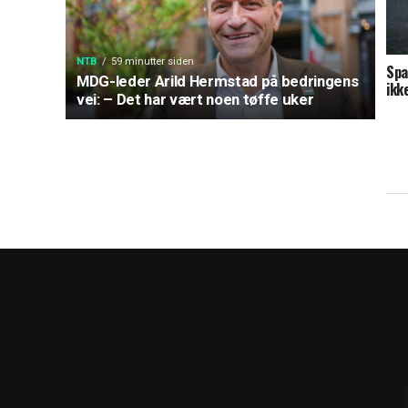
NTB
59 minutter siden
Spa
MDG-leder Arild Hermstad på bedringens
ikk
vei: – Det har vært noen tøffe uker