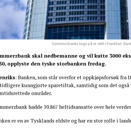
Commerzbanks logo på et skilt i Frankfurt. Ban
mmerzbank skal nedbemanne og vil kutte 3000 ekstr
30, opplyste den tyske storbanken fredag.
enriks
: Banken, som står overfor et oppkjøpsforsøk fra I
 tidligere kunngjorte sparetiltak, samtidig som det også v
amtidsrettede områder.
mmerzbank hadde 39.867 heltidsansatte over hele verden
ken er en av Tysklands eldste og har en stor rolle i lan