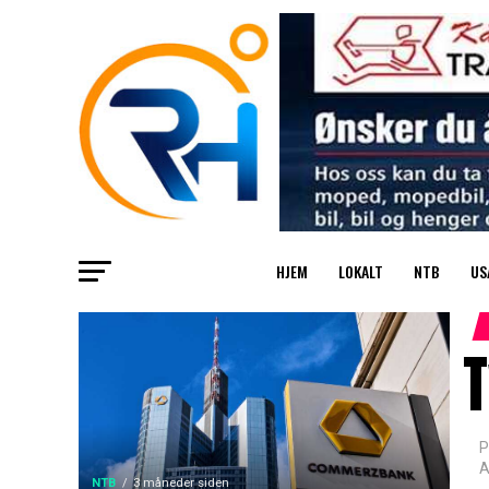
HJEM
LOKALT
NTB
US
T
P
A
NTB
3 måneder siden