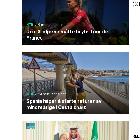
(©
NTB
9 minutter siden
Uno-X-stjerne måtte bryte Tour de
France
NTB
24 minutter siden
Spania håper å starte returer av
mindreårige i Ceuta snart
REL