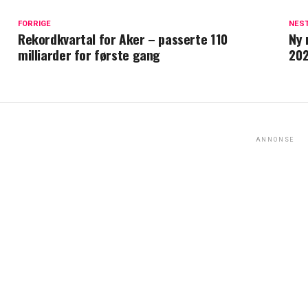
FORRIGE
NES
Rekordkvartal for Aker – passerte 110
Ny 
milliarder for første gang
20
ANNONSE