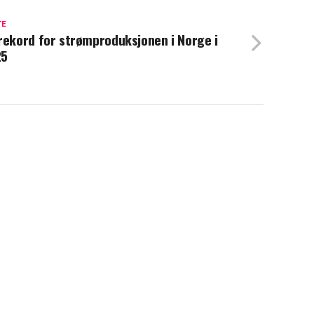
TE
rekord for strømproduksjonen i Norge i
25