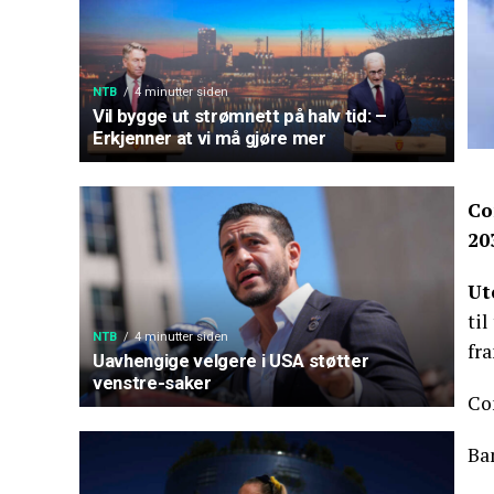
NTB
4 minutter siden
Vil bygge ut strømnett på halv tid: –
Erkjenner at vi må gjøre mer
Co
20
Ut
til
NTB
4 minutter siden
fr
Uavhengige velgere i USA støtter
venstre-saker
Co
Ban