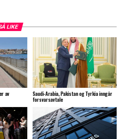
SÅ LIKE
er av
Saudi-Arabia, Pakistan og Tyrkia inngår
forsvarsavtale