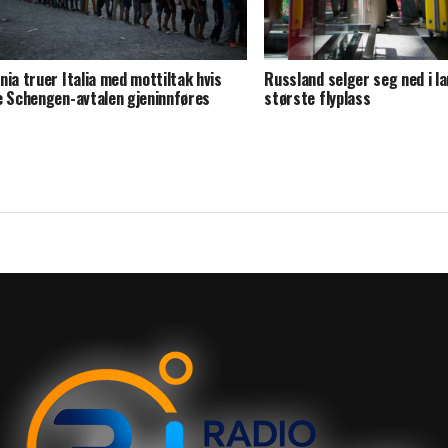
nia truer Italia med mottiltak hvis
Russland selger seg ned i l
e Schengen-avtalen gjeninnføres
største flyplass