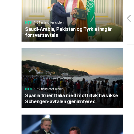
NTB
34 minutter siden
Saudi-Arabia, Pakistan og Tyrkia inngår
forsvarsavtale
NTB
39 minutter siden
Spania truer Italia med mottiltak hvis ikke
Schengen-avtalen gjeninnføres