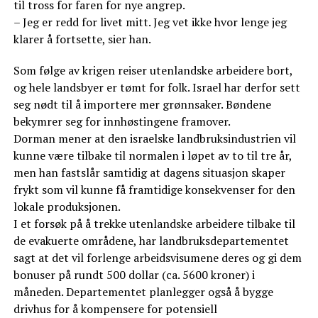
til tross for faren for nye angrep.
– Jeg er redd for livet mitt. Jeg vet ikke hvor lenge jeg
klarer å fortsette, sier han.
Som følge av krigen reiser utenlandske arbeidere bort,
og hele landsbyer er tømt for folk. Israel har derfor sett
seg nødt til å importere mer grønnsaker. Bøndene
bekymrer seg for innhøstingene framover.
Dorman mener at den israelske landbruksindustrien vil
kunne være tilbake til normalen i løpet av to til tre år,
men han fastslår samtidig at dagens situasjon skaper
frykt som vil kunne få framtidige konsekvenser for den
lokale produksjonen.
I et forsøk på å trekke utenlandske arbeidere tilbake til
de evakuerte områdene, har landbruksdepartementet
sagt at det vil forlenge arbeidsvisumene deres og gi dem
bonuser på rundt 500 dollar (ca. 5600 kroner) i
måneden. Departementet planlegger også å bygge
drivhus for å kompensere for potensiell