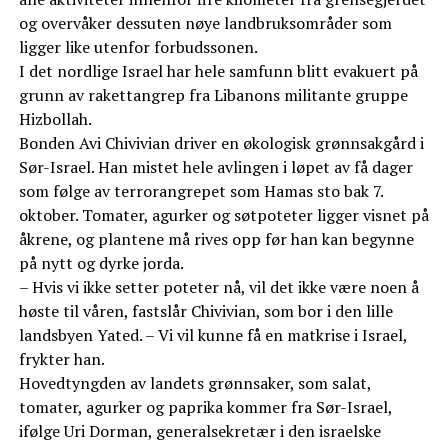
og overvåker dessuten nøye landbruksområder som
ligger like utenfor forbudssonen.
I det nordlige Israel har hele samfunn blitt evakuert på
grunn av rakettangrep fra Libanons militante gruppe
Hizbollah.
Bonden Avi Chivivian driver en økologisk grønnsakgård i
Sør-Israel. Han mistet hele avlingen i løpet av få dager
som følge av terrorangrepet som Hamas sto bak 7.
oktober. Tomater, agurker og søtpoteter ligger visnet på
åkrene, og plantene må rives opp før han kan begynne
på nytt og dyrke jorda.
– Hvis vi ikke setter poteter nå, vil det ikke være noen å
høste til våren, fastslår Chivivian, som bor i den lille
landsbyen Yated. – Vi vil kunne få en matkrise i Israel,
frykter han.
Hovedtyngden av landets grønnsaker, som salat,
tomater, agurker og paprika kommer fra Sør-Israel,
ifølge Uri Dorman, generalsekretær i den israelske