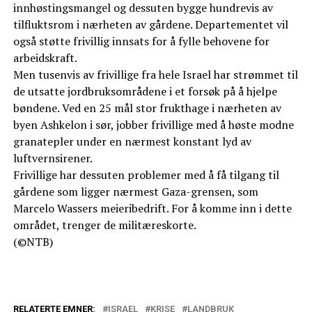
innhøstingsmangel og dessuten bygge hundrevis av
tilfluktsrom i nærheten av gårdene. Departementet vil
også støtte frivillig innsats for å fylle behovene for
arbeidskraft.
Men tusenvis av frivillige fra hele Israel har strømmet til
de utsatte jordbruksområdene i et forsøk på å hjelpe
bøndene. Ved en 25 mål stor frukthage i nærheten av
byen Ashkelon i sør, jobber frivillige med å høste modne
granatepler under en nærmest konstant lyd av
luftvernsirener.
Frivillige har dessuten problemer med å få tilgang til
gårdene som ligger nærmest Gaza-grensen, som
Marcelo Wassers meieribedrift. For å komme inn i dette
området, trenger de militæreskorte.
(©NTB)
RELATERTE EMNER:
ISRAEL
KRISE
LANDBRUK