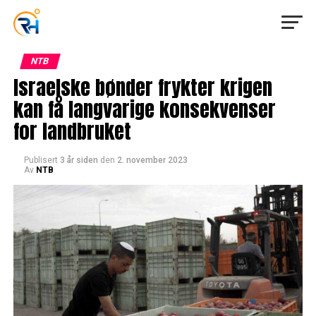
NTB
Israelske bønder frykter krigen
kan få langvarige konsekvenser
for landbruket
Publisert
3 år siden
den
2. november 2023
Av
NTB