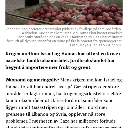
Shachar Dhari sorterer granatepler plukket av frivillige på familiegården i
Ashkelon. Krigen mellom Israel og Hamas har kastet israelske
landbruksområder inn i en krise. I nærheten av Gaza har militæret
forbudt all dyrking innenfor en sone på fire kilometer fra grensegjerdet.
Foto: Maya Alleruzzo / AP / NTB
Krigen mellom Israel og Hamas har utløst en krise i
israelske landbruksområder. Jordbrukslandet har
begynt å importere mer frukt og grønt.
Økonomi og næringsliv
: Mens krigen mellom Israel og
Hamas totalt har endret livet på Gazastripen der store
områder er lagt i ruiner, har krigen også kastet israelske
landbruksområder ut i krise. Jordbruksområder som
ligger rundt Gazastripen og i områder i nord nær
grensene til Libanon og Syria, opplever nå store
problemer. I nærheten av Gaza har militæret forbudt
alle aktiviteter innenfor fire kilometer fra grensegjerdet