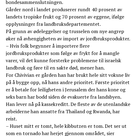
bondesammenslutningen.
Gårder nord i landet produserer rundt 40 prosent av
landets tropiske frukt og 70 prosent av eggene, ifølge
opplysninger fra landbruksdepartementet.
På grunn av ødeleggelser og trusselen om nye angrep
øker nå avhengigheten av import av jordbruksprodukter.
– Hvis folk begynner å importere flere
jordbruksprodukter som følge av frykt for å mangle
varer, vil det kunne forsterke problemene til israelsk
landbruk og føre til en sakte død, mener han.
For Chivivian er gården han har brukt hele sitt voksne liv
på å bygge opp, nå hans andre prioritet. Første prioritet
er å betale for leiligheten i Jerusalem der hans kone og
seks barn har bodd siden de evakuerte fra landsbyen.
Han lever nå på kassekreditt. De fleste av de utenlandske
arbeiderne han ansatte fra Thailand og Rwanda, har
reist.
– Huset mitt er tomt, hele kibbutzen er tom. Det ser ut
som en tornado har herjet gjennom området, sier