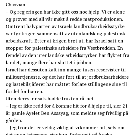
Chivivian.
– Og regjeringen har ikke gitt oss noe hjelp. Vi er alene
og prøver med all vår makt å redde matproduksjonen.
Omtrent halvparten av Israels landbruksarbeidsstyrke
var før krigen sammensatt av utenlandsk og palestinsk
arbeidskraft. Etter at krigen brøt ut, har Israel satt en
stopper for palestinske arbeidere fra Vestbredden. En
femdel av den utenlandske arbeidsstyrken har flyktet fra
landet, mange flere har sluttet i jobben.
Israel har dessuten kalt inn mange tusen reservister til
militærtjeneste, og det har ført til at jordbruksarbeidere
og lastebilsjåfører har måttet forlate stillingene sine til
fordel for hæren.
Uten deres innsats hadde frukten råtnet.
– Jeg er ikke redd for å komme hit for å hjelpe til, sier 21
år gamle Ayelet Ben Assayag, som meldte seg frivillig på
gården.
– Jeg tror det er veldig viktig at vi kommer hit, selv om
det er en krigssone, sier hun, forberedt på å søke