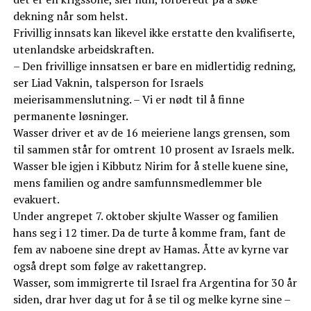
dekning når som helst.
Frivillig innsats kan likevel ikke erstatte den kvalifiserte,
utenlandske arbeidskraften.
– Den frivillige innsatsen er bare en midlertidig redning,
ser Liad Vaknin, talsperson for Israels
meierisammenslutning. – Vi er nødt til å finne
permanente løsninger.
Wasser driver et av de 16 meieriene langs grensen, som
til sammen står for omtrent 10 prosent av Israels melk.
Wasser ble igjen i Kibbutz Nirim for å stelle kuene sine,
mens familien og andre samfunnsmedlemmer ble
evakuert.
Under angrepet 7. oktober skjulte Wasser og familien
hans seg i 12 timer. Da de turte å komme fram, fant de
fem av naboene sine drept av Hamas. Åtte av kyrne var
også drept som følge av rakettangrep.
Wasser, som immigrerte til Israel fra Argentina for 30 år
siden, drar hver dag ut for å se til og melke kyrne sine –