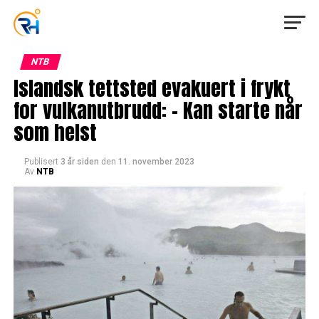
NTB
Islandsk tettsted evakuert i frykt
for vulkanutbrudd: – Kan starte når
som helst
Publisert
3 år siden
den
11. november 2023
Av
NTB