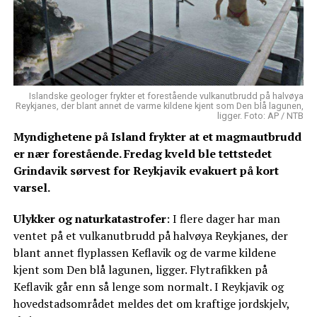
Islandske geologer frykter et forestående vulkanutbrudd på halvøya
Reykjanes, der blant annet de varme kildene kjent som Den blå lagunen,
ligger. Foto: AP / NTB
Myndighetene på Island frykter at et magmautbrudd
er nær forestående. Fredag kveld ble tettstedet
Grindavik sørvest for Reykjavik evakuert på kort
varsel.
Ulykker og naturkatastrofer
: I flere dager har man
ventet på et vulkanutbrudd på halvøya Reykjanes, der
blant annet flyplassen Keflavik og de varme kildene
kjent som Den blå lagunen, ligger. Flytrafikken på
Keflavik går enn så lenge som normalt. I Reykjavik og
hovedstadsområdet meldes det om kraftige jordskjelv,