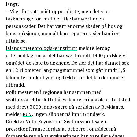
langt.
– Vi er fortsatt midt oppe i dette, men det vi er
takknemlige for er at det ikke har vært noen
personskader. Det har vært enorme skader på hus og
konstruksjoner, men alt kan repareres, sier han i en
uttalelse.
Islands meteorologiske institutt
meldte lørdag
ettermiddag om at det har vært rundt 1400 jordskjelv i
området de siste to døgnene. De sier det har dannet seg
en 12 kilometer lang magmatunnel som går rundt 1,5
kilometer under byen, og frykter at det kan komme et
utbrudd.
Politimesteren i regionen har sammen med
sivilforsvaret besluttet å evakuere Grindavik, et tettsted
med drøyt 3000 innbyggere på sørsiden av Reykjanes,
melder
RÚV
. Ingen slipper nå inn i Grindavik.
Direktør Vídir Reynisson i Sivilforsvaret sa en
pressekonferanse lørdag at beboere i området må
forberede seg på at evakueringen kan vare flere dager.