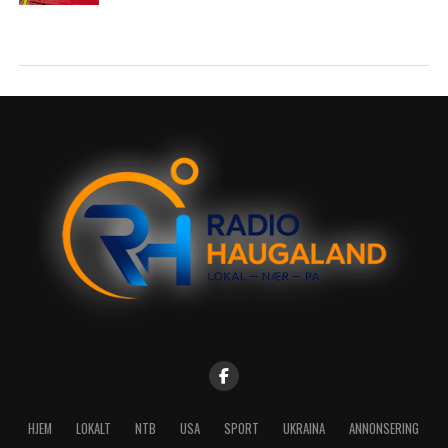
HJEM
LOKALT
NTB
USA
SPORT
UKRAINA
ANNONSERING