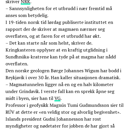
skriver
NRK
.
– Sannsynligheten for et utbrudd i nær fremtid må
anses som betydelig.
I 19-tiden norsk tid lørdag publiserte instituttet en
rapport der de skriver at magmaen nærmer seg
overflaten, og at faren for et utbrudd har økt.
– Det kan starte når som helst, skriver de.
Kringkasteren opplyser at en kraftig utglidning i
Sundhnúka-kratrene kan tyde på at magma har nådd
overflaten.
Den norske geologen Børge Johannes Wigum har bodd i
Reykjavik i over 30 år. Han kaller situasjonen dramatisk.
– Magmatunnelen ligger nå en og en halv kilometer
under Grindavik. I verste fall kan en sprekk åpne seg
midt i byen, sier han til
VG
.
Professor i geofysikk Magnús Tumi Gudmundsson sier til
RÚV at dette er «en veldig stor og alvorlig begivenhet».
Islands president Gudni Johannesson har rost
myndigheter og nødetater for jobben de har gjort så