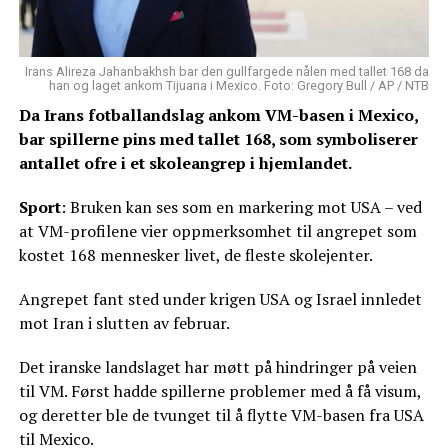
Irans Alireza Jahanbakhsh bar den gullfargede nålen med tallet 168 da
han og laget ankom Tijuana i Mexico. Foto: Gregory Bull / AP / NTB
Da Irans fotballandslag ankom VM-basen i Mexico,
bar spillerne pins med tallet 168, som symboliserer
antallet ofre i et skoleangrep i hjemlandet.
Sport
: Bruken kan ses som en markering mot USA – ved
at VM-profilene vier oppmerksomhet til angrepet som
kostet 168 mennesker livet, de fleste skolejenter.
Angrepet fant sted under krigen USA og Israel innledet
mot Iran i slutten av februar.
Det iranske landslaget har møtt på hindringer på veien
til VM. Først hadde spillerne problemer med å få visum,
og deretter ble de tvunget til å flytte VM-basen fra USA
til Mexico.