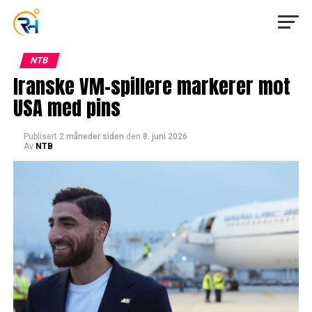
NTB
Iranske VM-spillere markerer mot
USA med pins
Publisert
2 måneder siden
den
8. juni 2026
Av
NTB