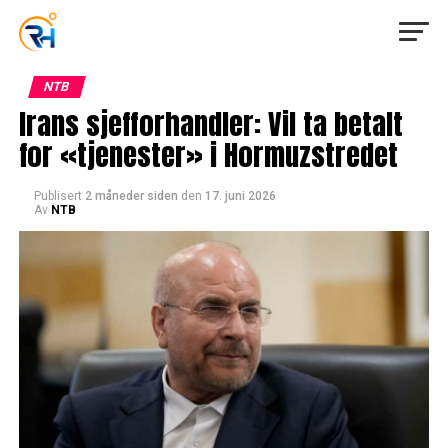
NTB
Irans sjefforhandler: Vil ta betalt
for «tjenester» i Hormuzstredet
Publisert
2 måneder siden
den
17. juni 2026
Av
NTB