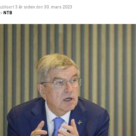
ublisert
3 år siden
den
30. mars 2023
v
NTB