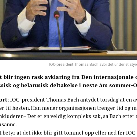
IOC-president Thomas Bach avbildet under et styrem
t blir ingen rask avklaring fra Den internasjonale
ssisk og belarusisk deltakelse i neste års sommer-OL
ort
: IOC-president Thomas Bach antydet torsdag at en 
er til høsten. Han mener organisasjonen trenger tid og m
kluderer.– Det er en veldig kompleks sak, sa Bach etter e
usanne.
 betyr at det ikke blir gitt tommel opp eller ned før IOC 