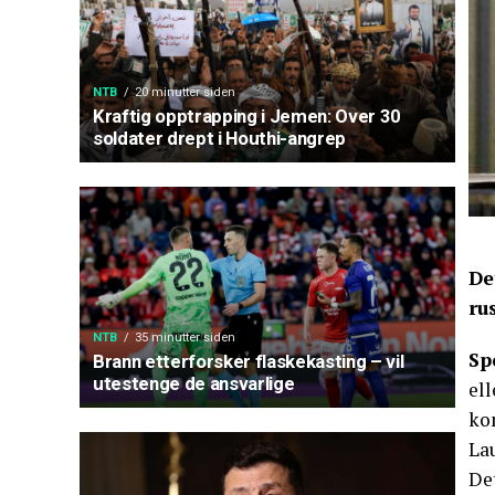
NTB
20 minutter siden
Kraftig opptrapping i Jemen: Over 30
soldater drept i Houthi-angrep
De
ru
NTB
35 minutter siden
Sp
Brann etterforsker flaskekasting – vil
utestenge de ansvarlige
ell
kon
La
Det