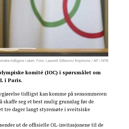
øte tidligere i uken. Foto: Laurent Gillieron/ Keystone / AP / NTB
 olympiske komité (IOC) i spørsmålet om
 i Paris.
avgjørelse tidligst kan komme på sensommeren
å skaffe seg et best mulig grunnlag før de
t tre dager langt styremøte i sveitsiske
sender ut de offisielle OL-invitasjonene til de