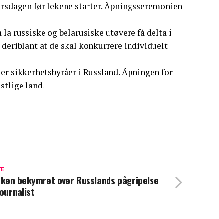
årsdagen før lekene starter. Åpningsseremonien
la russiske og belarusiske utøvere få delta i
r, deriblant at de skal konkurrere individuelt
ler sikkerhetsbyråer i Russland. Åpningen for
stlige land.
TE
nken bekymret over Russlands pågripelse
journalist