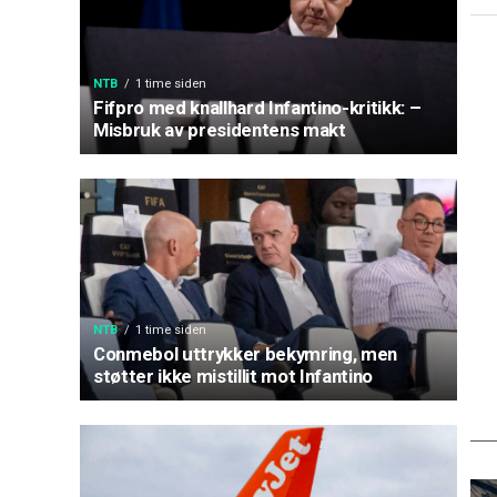
NTB
1 time siden
Fifpro med knallhard Infantino-kritikk: –
Misbruk av presidentens makt
NTB
1 time siden
Conmebol uttrykker bekymring, men
støtter ikke mistillit mot Infantino