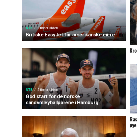
NTB
2 timer siden
Britiske EasyJet får amerikanske eiere
Kro
NTB
2 timer siden
God start for de norske
sandvolleyballparene i Hamburg
Ras
øye