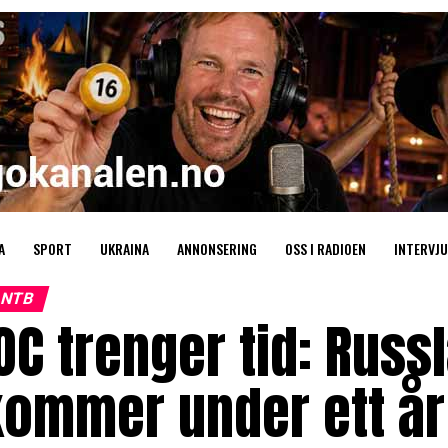
A
SPORT
UKRAINA
ANNONSERING
OSS I RADIOEN
INTERVJU
NTB
OC trenger tid: Rus
ommer under ett år 