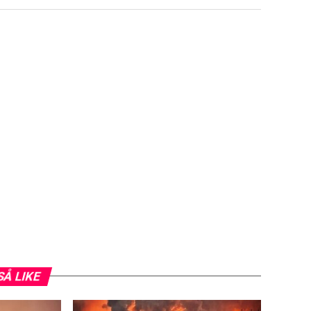
SÅ LIKE