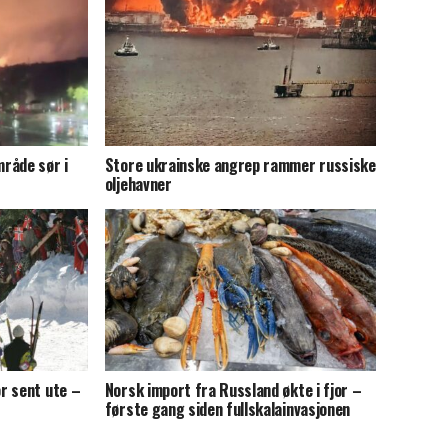
råde sør i
Store ukrainske angrep rammer russiske
oljehavner
r sent ute –
Norsk import fra Russland økte i fjor –
første gang siden fullskalainvasjonen