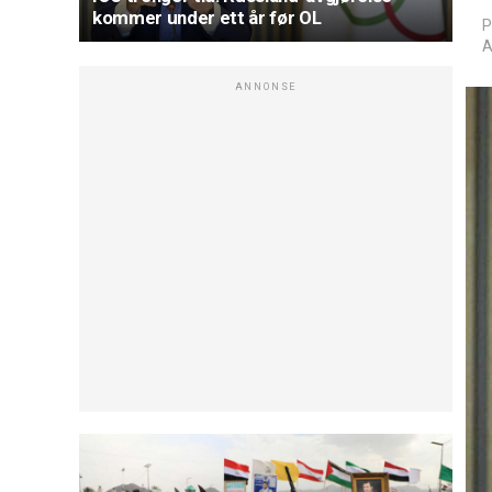
kommer under ett år før OL
P
A
ANNONSE