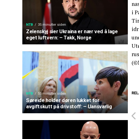
na
i P
Tir
NTB
35 minutter siden
idr
Zelenskyj sier Ukraina er nær ved å lage
und
eget luftvern: – Takk, Norge
Utø
rus
(©
REL
NTB
55 minutter siden
Søreide holder døren lukket for
avgiftskutt på drivstoff: – Uansvarlig