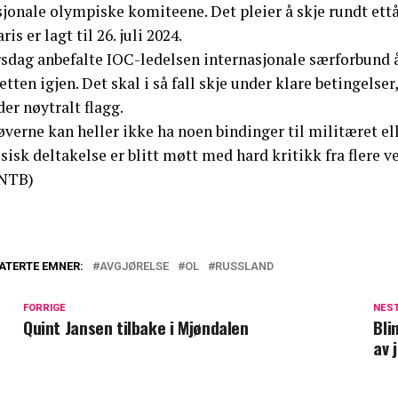
sjonale olympiske komiteene. Det pleier å skje rundt ett
aris er lagt til 26. juli 2024.
sdag anbefalte IOC-ledelsen internasjonale særforbund å 
etten igjen. Det skal i så fall skje under klare betingelse
er nøytralt flagg.
verne kan heller ikke ha noen bindinger til militæret el
sisk deltakelse er blitt møtt med hard kritikk fra flere ve
NTB)
ATERTE EMNER:
AVGJØRELSE
OL
RUSSLAND
FORRIGE
NES
Quint Jansen tilbake i Mjøndalen
Bli
av 