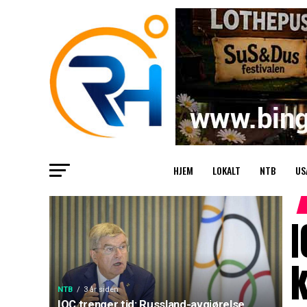
HJEM
LOKALT
NTB
US
I
k
NTB
3 år siden
IOC trenger tid: Russland-avgjørelse