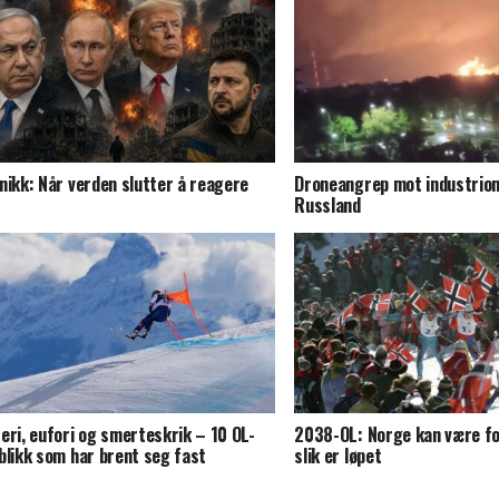
nikk: Når verden slutter å reagere
Droneangrep mot industriom
Russland
eri, eufori og smerteskrik – 10 OL-
2038-OL: Norge kan være fo
blikk som har brent seg fast
slik er løpet