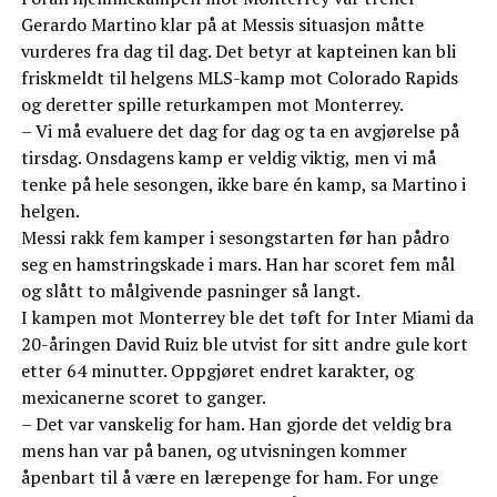
Gerardo Martino klar på at Messis situasjon måtte
vurderes fra dag til dag. Det betyr at kapteinen kan bli
friskmeldt til helgens MLS-kamp mot Colorado Rapids
og deretter spille returkampen mot Monterrey.
– Vi må evaluere det dag for dag og ta en avgjørelse på
tirsdag. Onsdagens kamp er veldig viktig, men vi må
tenke på hele sesongen, ikke bare én kamp, sa Martino i
helgen.
Messi rakk fem kamper i sesongstarten før han pådro
seg en hamstringskade i mars. Han har scoret fem mål
og slått to målgivende pasninger så langt.
I kampen mot Monterrey ble det tøft for Inter Miami da
20-åringen David Ruiz ble utvist for sitt andre gule kort
etter 64 minutter. Oppgjøret endret karakter, og
mexicanerne scoret to ganger.
– Det var vanskelig for ham. Han gjorde det veldig bra
mens han var på banen, og utvisningen kommer
åpenbart til å være en lærepenge for ham. For unge