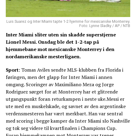
Luis Suarez og Inter Miami tapte 1-2 hjemme for mexicanske Monterrey.
Foto: Lynne Sladky / AP / NTB
Inter Miami sliter uten sin skadde superstjerne
Lionel Messi. Onsdag ble det 1-2-tap på
hjemmebane mot mexicanske Monterrey i den
nordamerikanske mesterligaen.
Sport
: Tomas Aviles sendte MLS-klubben fra Florida i
føringen, men det glapp for Inter Miami i annen
omgang. Scoringer av Maximiliano Meza og Jorge
Rodriguez sørget for at Monterrey har et glitrende
utgangspunkt foran returkampen i neste uke.Messi er
ute med en muskelskade, og savnet av den argentinske
verdensmesteren har vært merkbart. Han var sentral
med scoring i begge kamper da Inter Miami slo Nashville
og tok seg videre til kvartfinalen i Champions Cup.
Foran hjemmekampen mot Monterrey var trener