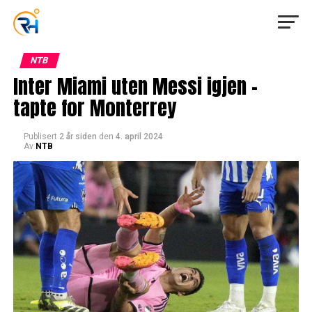
NTB
Inter Miami uten Messi igjen –
tapte for Monterrey
Publisert
2 år siden
den
4. april 2024
Av
NTB