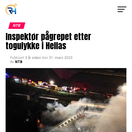
NTB
Inspektør pågrepet etter
togulykke i Hellas
Publisert
3 år siden
den
31. mars 2023
Av
NTB