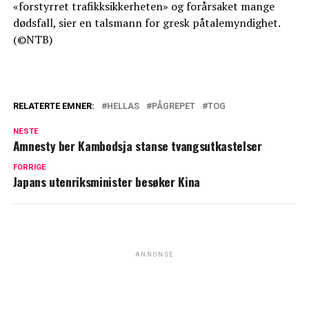
«forstyrret trafikksikkerheten» og forårsaket mange
dødsfall, sier en talsmann for gresk påtalemyndighet.
(©NTB)
RELATERTE EMNER:
HELLAS
PÅGREPET
TOG
NESTE
Amnesty ber Kambodsja stanse tvangsutkastelser
FORRIGE
Japans utenriksminister besøker Kina
ANNONSE