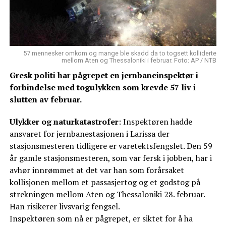
57 mennesker omkom og mange ble skadd da to togsett kolliderte
mellom Aten og Thessaloniki i februar. Foto: AP / NTB
Gresk politi har pågrepet en jernbaneinspektør i
forbindelse med togulykken som krevde 57 liv i
slutten av februar.
Ulykker og naturkatastrofer
: Inspektøren hadde
ansvaret for jernbanestasjonen i Larissa der
stasjonsmesteren tidligere er varetektsfengslet. Den 59
år gamle stasjonsmesteren, som var fersk i jobben, har i
avhør innrømmet at det var han som forårsaket
kollisjonen mellom et passasjertog og et godstog på
strekningen mellom Aten og Thessaloniki 28. februar.
Han risikerer livsvarig fengsel.
Inspektøren som nå er pågrepet, er siktet for å ha