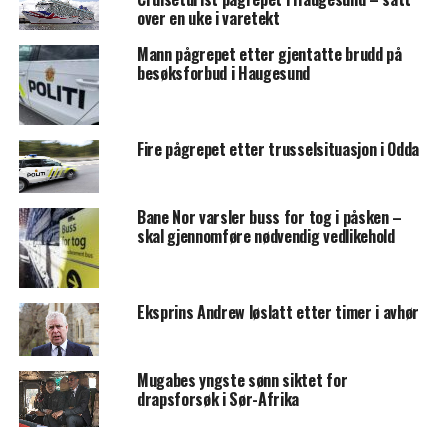
over en uke i varetekt
Mann pågrepet etter gjentatte brudd på
besøksforbud i Haugesund
Fire pågrepet etter trusselsituasjon i Odda
Bane Nor varsler buss for tog i påsken –
skal gjennomføre nødvendig vedlikehold
Eksprins Andrew løslatt etter timer i avhør
Mugabes yngste sønn siktet for
drapsforsøk i Sør-Afrika