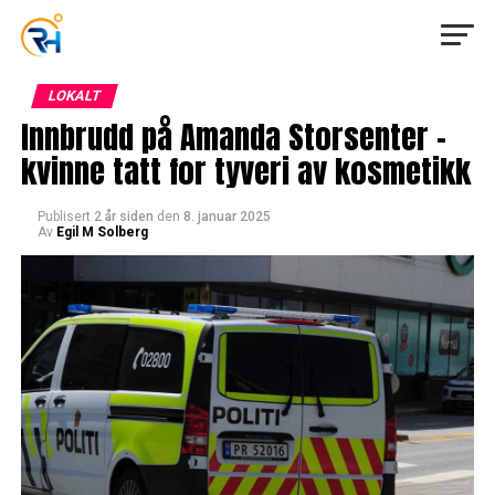
LOKALT
Innbrudd på Amanda Storsenter –
kvinne tatt for tyveri av kosmetikk
Publisert
2 år siden
den
8. januar 2025
Av
Egil M Solberg