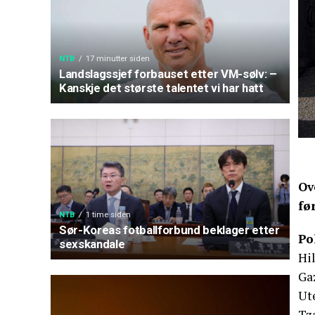
NTB
17 minutter siden
Landslagssjef forbauset etter VM-sølv: –
Kanskje det største talentet vi har hatt
Ov
fø
NTB
1 time siden
Sør-Koreas fotballforbund beklager etter
Po
sexskandale
Hi
Gaz
Ut
Tza