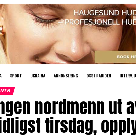
A
SPORT
UKRAINA
ANNONSERING
OSS I RADIOEN
INTERVJU
NTB
ngen nordmenn ut a
idligst tirsdag, opp