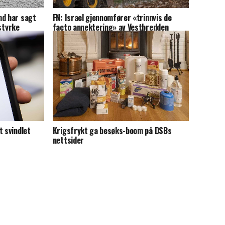
nd har sagt
FN: Israel gjennomfører «trinnvis de
-styrke
facto annektering» av Vestbredden
t svindlet
Krigsfrykt ga besøks-boom på DSBs
nettsider