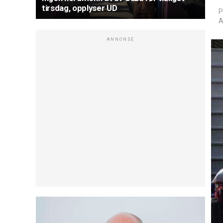
tirsdag, opplyser UD
P
A
ANNONSE