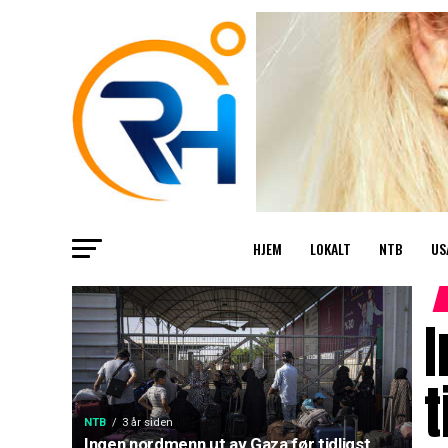
HJEM
LOKALT
NTB
US
I
t
NTB
3 år siden
Ingen nordmenn ut av Gaza før tidligst