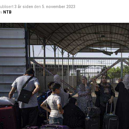
ublisert
3 år siden
den
5. november 2023
v
NTB