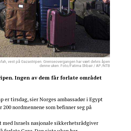
Rafah, vest på Gazastripen. Grenseovergangen har vært delvis åpen
denne uken. Foto/Fatima Shbair / AP /NTB
ripen. Ingen av dem får forlate området
p er tirsdag, sier Norges ambassadør i Egypt
er 200 nordmennene som befinner seg på
t med Israels nasjonale sikkerhetsrådgiver
å forlate Gaza. Den siste uken har