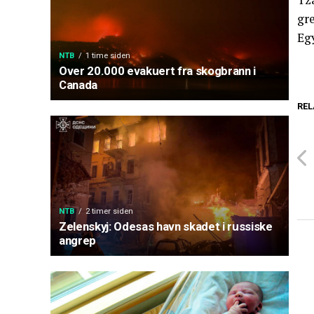
gr
Eg
NTB
1 time siden
Over 20.000 evakuert fra skogbrann i
Canada
REL
NTB
2 timer siden
Zelenskyj: Odesas havn skadet i russiske
angrep