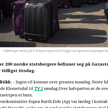
Flyktninger venter på å få krysse grensen til Egypt ved grenseovergangen 
er 200 norske statsborgere befinner seg på Gazast
r tidligst tirsdag.
litikk
: – Ingen vil komme over grensen mandag. Neste hå
lde Klemetsdal til
TV 2
søndag.Over halvparten av de ov
astripen er barn.
enriksminister Espen Barth Eide (Ap) var lørdag i kontak
chi Hanegbi, og ba om at også norske statsborgere skal f