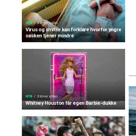
NTB
3 timer siden
Virus og smitte kan forklare hvorfor yngre
søsken tjener mindre
NTB
3 timer siden
Whitney Houston får egen Barbie-dukke