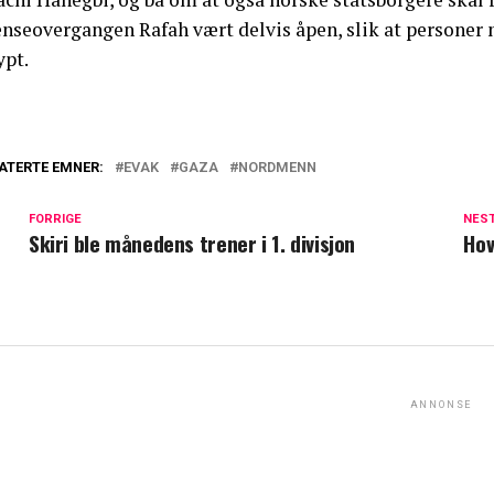
enseovergangen Rafah vært delvis åpen, slik at personer 
ypt.
ATERTE EMNER:
EVAK
GAZA
NORDMENN
FORRIGE
NES
Skiri ble månedens trener i 1. divisjon
Hov
ANNONSE