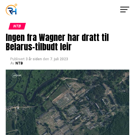
NTB
Ingen fra Wagner har dratt til
Belarus-tilbudt leir
Publisert
3 år siden
den
7. juli 2023
Av
NTB