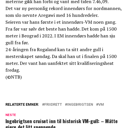
meterne gikk han forbi og vant med tiden 7.46,09.
Det var ny personlig rekord innendørs for nordmannen,
som slo nevnte Aregawi med 16 hundredeler.
Seieren var hans første i et innendørs-VM noen gang.
Fra før var sølv det beste han hadde. Det kom på 1500
meter i Beograd i 2022. I EM innendørs hadde han sju
gull fra før.
24-åringen fra Rogaland kan ta sitt andre gull i
mesterskapet søndag. Da skal han ut i finalen på 1500
meter. Der vant han uanfektet sitt kvalifiseringsheat
fredag.
(©NTB)
RELATERTE EMNER:
FRIIDRETT
INGEBRIGTSEN
VM
NESTE
Ingebrigtsen cruiset inn til historisk VM-gull: – Måtte
gjøre det litt spennende