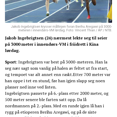
Jakob Ingebrigtsen krysser mållinjen foran Berihu Aregawi på 3000-
meteren i innendørs-VM lørdag. Foto: Vincent Thian / AP / NTB.
Jakob Ingebrigtsen (24) nærmest lekte seg til seier
på 3000 meter i innendørs-VM i friidrett i Kina
lørdag.
Sport
: Ingebrigtsen var best på 3000-meteren. Han la
seg nær sagt som vanlig på halen av feltet ut fra start,
og tempoet var alt annet enn raskt.Etter 700 meter var
han oppe i tet en stund, før han igjen slapp seg noen
plasser ned inne ved listen.
Ingebrigtsen passerte på 6.-plass etter 2000 meter, og
500 meter senere ble farten satt opp. Da lå
nordmannen på 2.-plass. Med en runde igjen lå han i
rygg på etioperen Berihu Aregawi, og på de siste