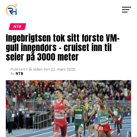
NTB
Ingebrigtsen tok sitt første VM-
gull innendørs – cruiset inn til
seier på 3000 meter
Publisert
1 år siden
den
22. mars 2025
Av
NTB