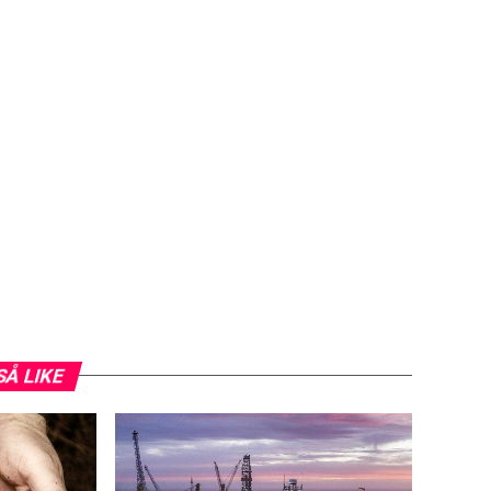
SÅ LIKE