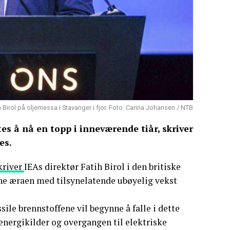
h Birol på oljemessa i Stavanger i fjor. Foto: Carina Johansen / NTB
tes å nå en topp i inneværende tiår, skriver
es.
kriver
IEAs direktør Fatih Birol i den britiske
nne æraen med tilsynelatende ubøyelig vekst
sile brennstoffene vil begynne å falle i dette
 energikilder og overgangen til elektriske