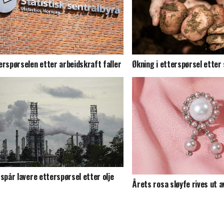
erspørselen etter arbeidskraft faller
Økning i etterspørsel ette
 spår lavere etterspørsel etter olje
Årets rosa sløyfe rives ut a