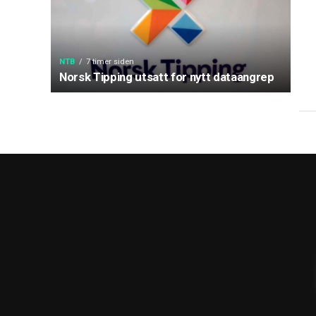
NTB
7 timer siden
Norsk Tipping utsatt for nytt dataangrep