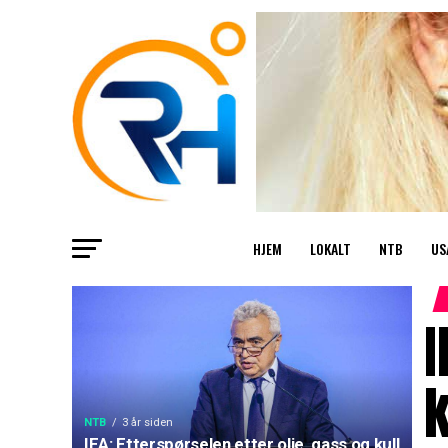
HJEM
LOKALT
NTB
US
I
k
NTB
3 år siden
IEA: Etterspørselen etter olje, gass og kull