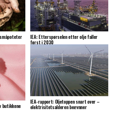
r småpoteter
IEA: Etterspørselen etter olje faller
først i 2030
IEA-rapport: Oljetoppen snart over –
v butikkene
elektrisitetsalderen begynner