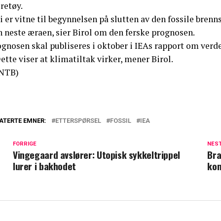
retøy.
i er vitne til begynnelsen på slutten av den fossile brenns
n neste æraen, sier Birol om den ferske prognosen.
gnosen skal publiseres i oktober i IEAs rapport om verde
ette viser at klimatiltak virker, mener Birol.
NTB)
ATERTE EMNER:
ETTERSPØRSEL
FOSSIL
IEA
FORRIGE
NES
Vingegaard avslører: Utopisk sykkeltrippel
Bra
lurer i bakhodet
ko