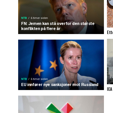
NTB
6 timer siden
FN: Jemen kan stå overfor den største
konflikten på flere år
Ett
NTB
6 timer siden
EU innfører nye sanksjoner mot Russland
IEA