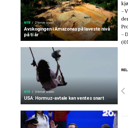
kjø
– V
de
NTB
2 timer siden
Pro
Avskogingen i Amazonas på laveste nivå
– D
på ti år
(©
REL
NTB
3 timer siden
USA: Hormuz-avtale kan ventes snart