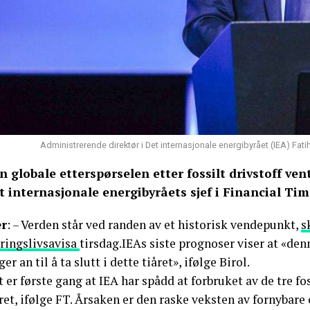
Administrerende direktør i Det internasjonale energibyrået (IEA) Fati
n globale etterspørselen etter fossilt drivstoff ven
t internasjonale energibyråets sjef i Financial Tim
r
: – Verden står ved randen av et historisk vendepunkt,
s
ringslivsavisa
tirsdag.IEAs siste prognoser viser at «de
ger an til å ta slutt i dette tiåret», ifølge Birol.
 er første gang at IEA har spådd at forbruket av de tre fos
ret, ifølge FT. Årsaken er den raske veksten av fornybare