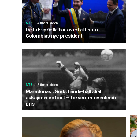
NTB
4 timer siden
De la Espriella har overtatt som
Colombias nye president
NTB
6 timer siden
Maradonas «Guds hånd»-ball skal
auksjoneres bort – forventer svimlende
pris