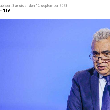
ublisert
3 år siden
den
12. september 2023
v
NTB