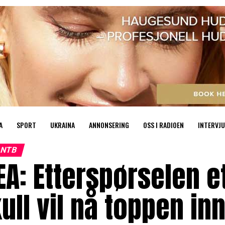
A
SPORT
UKRAINA
ANNONSERING
OSS I RADIOEN
INTERVJU
NTB
EA: Etterspørselen e
ull vil nå toppen i