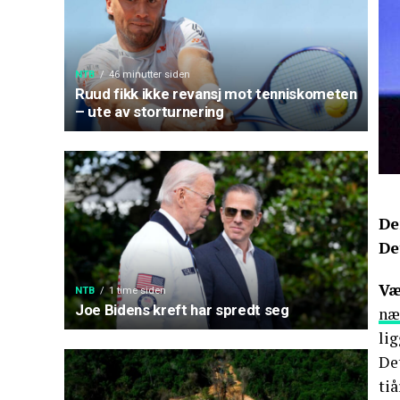
NTB
46 minutter siden
Ruud fikk ikke revansj mot tenniskometen
– ute av storturnering
De
De
Væ
NTB
1 time siden
Joe Bidens kreft har spredt seg
næ
lig
Det
tiå