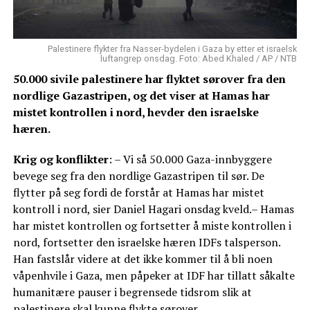
Palestinere flykter fra Nasser-bydelen i Gaza by etter et israelsk
luftangrep onsdag. Foto: Abed Khaled / AP / NTB
50.000 sivile palestinere har flyktet sørover fra den
nordlige Gazastripen, og det viser at Hamas har
mistet kontrollen i nord, hevder den israelske
hæren.
Krig og konflikter
: – Vi så 50.000 Gaza-innbyggere
bevege seg fra den nordlige Gazastripen til sør. De
flytter på seg fordi de forstår at Hamas har mistet
kontroll i nord, sier Daniel Hagari onsdag kveld.– Hamas
har mistet kontrollen og fortsetter å miste kontrollen i
nord, fortsetter den israelske hæren IDFs talsperson.
Han fastslår videre at det ikke kommer til å bli noen
våpenhvile i Gaza, men påpeker at IDF har tillatt såkalte
humanitære pauser i begrensede tidsrom slik at
palestinere skal kunne flykte sørover.