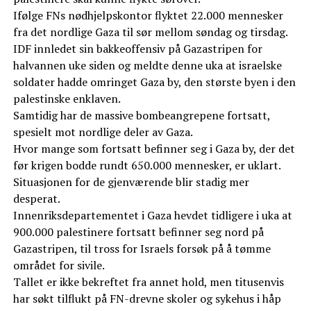
Ifølge FNs nødhjelpskontor flyktet 22.000 mennesker
fra det nordlige Gaza til sør mellom søndag og tirsdag.
IDF innledet sin bakkeoffensiv på Gazastripen for
halvannen uke siden og meldte denne uka at israelske
soldater hadde omringet Gaza by, den største byen i den
palestinske enklaven.
Samtidig har de massive bombeangrepene fortsatt,
spesielt mot nordlige deler av Gaza.
Hvor mange som fortsatt befinner seg i Gaza by, der det
før krigen bodde rundt 650.000 mennesker, er uklart.
Situasjonen for de gjenværende blir stadig mer
desperat.
Innenriksdepartementet i Gaza hevdet tidligere i uka at
900.000 palestinere fortsatt befinner seg nord på
Gazastripen, til tross for Israels forsøk på å tømme
området for sivile.
Tallet er ikke bekreftet fra annet hold, men titusenvis
har søkt tilflukt på FN-drevne skoler og sykehus i håp