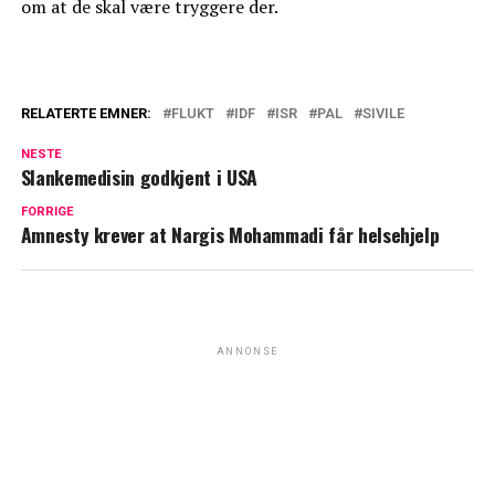
om at de skal være tryggere der.
RELATERTE EMNER:
FLUKT
IDF
ISR
PAL
SIVILE
NESTE
Slankemedisin godkjent i USA
FORRIGE
Amnesty krever at Nargis Mohammadi får helsehjelp
ANNONSE