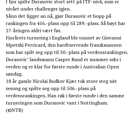
I fjor spilte Durasovic stort sett på ITF-nivå, som er
nivået under challenger igjen.
Sånn det ligger an nå, gjør Durasovic et hopp på
rankingen fra 416.-plass opp til 289.-plass. Så høyt har
27-åringen aldri vært før.
Fjorårets turnering i England ble vunnet av Giovanni
Mpetshi Perricard, den hardtservende franskmannen
som har spilt seg opp til 30.-plass på verdensrankingen.
Durasovic’ landsmann Casper Ruud er nummer seks i
verden og er klar for første runde i Australian Open
søndag.
18 år gamle Nicolai Budkov Kjær tok store steg sist
sesong og spilte seg opp til 506.-plass på
verdensrankingen. Han røk i første runde i den samme
turneringen som Durasovic vant i Nottingham.
(©NTB)