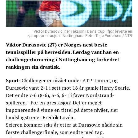
Victor Durasovic, her i aksjon i Davis Cup i fjor, leverte en
kjempeprestasjon i Nottingham. Foto: Terje Pedersen / NTB
Viktor Durasovic (27) er Norges nest beste
tennisspiller på herresiden. Lørdag vant han en
challengerturnering i Nottingham og forbedret
rankingen sin drastisk.
Sport
: Challenger er nivået under ATP-touren, og
Durasovic vant 2-1 i sett mot 18 år gamle Henry Searle.
Det endte 7-6 (8-6), 3-6, 6-1 i favør Nordstrand-
spilleren.– For en prestasjon! Det er meget
imponerende å vinne en tittel på dette nivået, sier
landslagstrener Fredrik Lovén.
Seieren kommer seks år etter at Durasovic nådde sin
første challengerfinale, som endte med tap.