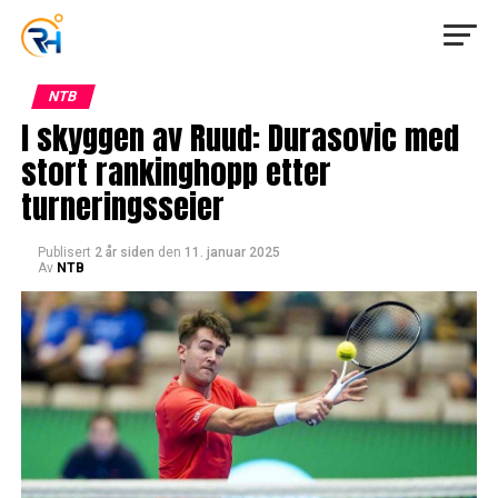
NTB
I skyggen av Ruud: Durasovic med
stort rankinghopp etter
turneringsseier
Publisert
2 år siden
den
11. januar 2025
Av
NTB