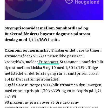
Strømprisområdet mellom Sunnhordland og
Buskerud får årets høyeste døgnpris på strøm
tirsdag med 1,4 kr/kWt i snitt.
Økonomi og næringsliv
: Tirsdag er det bare to timer i
strømområdet (NO2) at prisen ikke passerer 1
krone/kWh, melder
Europower.
Strømmen i området blir
dyrest mellom klokka 9 og 10 med 1,80 kr/kWt. Ifølge
nettstedet er det første gang i år at snittprisen bikker
1,4 kr/kWt i strømprisområdet.
Også i Sørøst-Norge (NO1) blir strømmen dyr i morgen,
med en snittpris på 1,30 kr/kWt og en makspris på 1,71
kr/kWt
90 prosent av prisen over 73 øre dekkes av
strømstøtten, og støtten beregnes time for time. Det