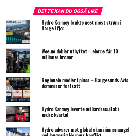
DETTE KAN DU OGSÅ LIKE
Hydro Karmøy brukte nest mest strøm i
Norge i fjor
Wee.no dobler utbyttet – eierne får 10
millioner kroner
Regionale medier i pluss – Haugesunds Avis
dominerer fortsatt
Hydro Karmøy leverte milliardresultat i
andre kvartal
Hydro advarer mot global aluminiumsmangel
ved langvarig Hormuz-konflikt