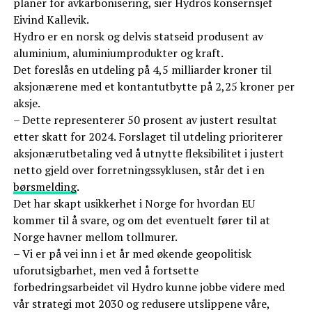
planer for avkarbonisering, sier Hydros konsernsjef
Eivind Kallevik.
Hydro er en norsk og delvis statseid produsent av
aluminium, aluminiumprodukter og kraft.
Det foreslås en utdeling på 4,5 milliarder kroner til
aksjonærene med et kontantutbytte på 2,25 kroner per
aksje.
– Dette representerer 50 prosent av justert resultat
etter skatt for 2024. Forslaget til utdeling prioriterer
aksjonærutbetaling ved å utnytte fleksibilitet i justert
netto gjeld over forretningssyklusen, står det i en
børsmelding
.
Det har skapt usikkerhet i Norge for hvordan EU
kommer til å svare, og om det eventuelt fører til at
Norge havner mellom tollmurer.
– Vi er på vei inn i et år med økende geopolitisk
uforutsigbarhet, men ved å fortsette
forbedringsarbeidet vil Hydro kunne jobbe videre med
vår strategi mot 2030 og redusere utslippene våre,