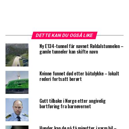
DETTE KAN DU OGSÅ LIKE
Ny E134-tunnel får navnet Røldalstunnelen –
gamle tunneler kan skifte navn
Kvinne funnet død etter båtulykke – lokalt
rederi fortsatt berørt
Gutt tilbake i Norge etter angivelig
bortføring fra barnevernet
Hunder kan dø på få minutter i varm bil –