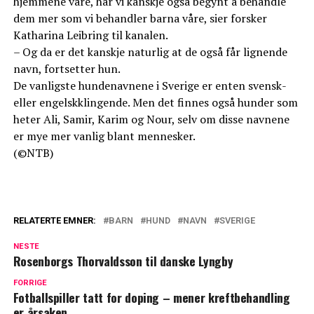
hjemmene våre, har vi kanskje også begynt å behandle
dem mer som vi behandler barna våre, sier forsker
Katharina Leibring til kanalen.
– Og da er det kanskje naturlig at de også får lignende
navn, fortsetter hun.
De vanligste hundenavnene i Sverige er enten svensk-
eller engelskklingende. Men det finnes også hunder som
heter Ali, Samir, Karim og Nour, selv om disse navnene
er mye mer vanlig blant mennesker.
(©NTB)
RELATERTE EMNER:
BARN
HUND
NAVN
SVERIGE
NESTE
Rosenborgs Thorvaldsson til danske Lyngby
FORRIGE
Fotballspiller tatt for doping – mener kreftbehandling
er årsaken