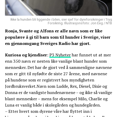
Ikke la hunden bli liggende i bilen, sier sjef for dyreforsikringer i Tryg
Forsikring. Illustrasjonsfoto: Jon Eeg / NTB
Ronja, Svante og Alfons er alle navn som er like
populære å gi til barn som til hunder i Sverige, viser
en gjennomgang Sveriges Radio har gjort.
Kuriosa og kjendiser
:
P3 Nyheter
har funnet ut at mer
enn 350 navn er nesten like vanlige blant hunder som
mennesker. Det har de gjort ved å sammenligne navnene
som er gitt til nyfødte de siste 27 årene, med navnene
på hundene som er registrert hos myndigheten
Jordbruksverket.Navn som Ludde, Rex, Diesel, Dixie og
Donna er de vanligste hundenavnene – og ikke så vanlige
blant mennesker – mens for eksempel Milo, Charlie og
Luna er vanlig både i skolegården og hundegården.
– Etter hvert som dyrene våre har flyttet inn i