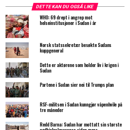
DETTE KAN DU OGSÅ LIKE
WHO: 69 drept i angrep mot
helseinstitusjoner i Sudan i år
Norsk statssekretær besøkte Sudans
kuppgeneral
Dette er aktørene som holder liv i krigen i
Sudan
Partene i Sudan sier nei til Trumps plan
RSF-militsen i Sudan kunngjør våpenhvile på
tre måneder
Redd Barna: Sudan har mottatt sin største
nødhjelpsleveranse siden mars