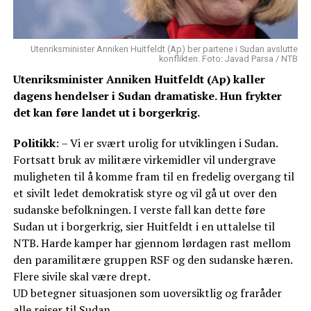
Utenriksminister Anniken Huitfeldt (Ap) ber partene i Sudan avslutte
konflikten. Foto: Javad Parsa / NTB
Utenriksminister Anniken Huitfeldt (Ap) kaller
dagens hendelser i Sudan dramatiske. Hun frykter
det kan føre landet ut i borgerkrig.
Politikk
: – Vi er svært urolig for utviklingen i Sudan.
Fortsatt bruk av militære virkemidler vil undergrave
muligheten til å komme fram til en fredelig overgang til
et sivilt ledet demokratisk styre og vil gå ut over den
sudanske befolkningen. I verste fall kan dette føre
Sudan ut i borgerkrig, sier Huitfeldt i en uttalelse til
NTB. Harde kamper har gjennom lørdagen rast mellom
den paramilitære gruppen RSF og den sudanske hæren.
Flere sivile skal være drept.
UD betegner situasjonen som uoversiktlig og fraråder
alle reiser til Sudan.