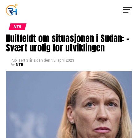
NTB
Huitfeldt om situasjonen i Sudan: –
Svært urolig for utviklingen
Publisert
3 år siden
den
15. april 2023
Av
NTB