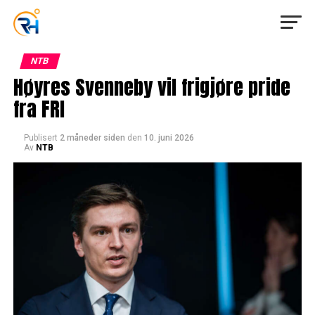
NTB
Høyres Svenneby vil frigjøre pride
fra FRI
Publisert
2 måneder siden
den
10. juni 2026
Av
NTB