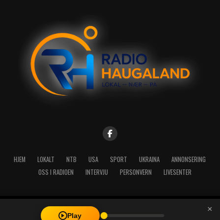
HJEM
LOKALT
NTB
USA
SPORT
UKRAINA
ANNONSERING
OSS I RADIOEN
INTERVJU
PERSONVERN
LIVESENTER
×
Copyright © 2026 A-Media AS | Radio Haugaland - Haraldsgata 114,
Play
5527 Haugesund - Mail: post@radioh.no - Telefon: 52717273