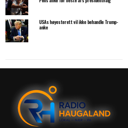
Pens anke før neste års presidentvalg
USAs høyesterett vil ikke behandle Trump-
anke