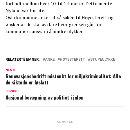
forbudt mellom hver 10. til 14. meter. Dette mente
Nyland var for lite.
Oslo kommune anket altså saken til Høyesterett og
ønsker at de skal avklare hvor grensen går for
kommuners ansvar i å hindre ulykker.
RELATERTE EMNER:
ANKE
HØYESTERETT
STUPEULYKKE
NESTE
Renovasjonsbedrift mistenkt for miljøkriminalitet: Alle
de siktede er løslatt
FORRIGE
Nasjonal bevæpning av politiet i julen
ANNONSE