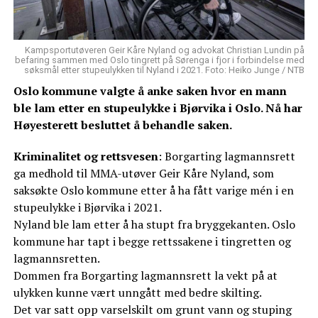
Kampsportutøveren Geir Kåre Nyland og advokat Christian Lundin på
befaring sammen med Oslo tingrett på Sørenga i fjor i forbindelse med
søksmål etter stupeulykken til Nyland i 2021. Foto: Heiko Junge / NTB
Oslo kommune valgte å anke saken hvor en mann
ble lam etter en stupeulykke i Bjørvika i Oslo. Nå har
Høyesterett besluttet å behandle saken.
Kriminalitet og rettsvesen
: Borgarting lagmannsrett
ga medhold til MMA-utøver Geir Kåre Nyland, som
saksøkte Oslo kommune etter å ha fått varige mén i en
stupeulykke i Bjørvika i 2021.
Nyland ble lam etter å ha stupt fra bryggekanten. Oslo
kommune har tapt i begge rettssakene i tingretten og
lagmannsretten.
Dommen fra Borgarting lagmannsrett la vekt på at
ulykken kunne vært unngått med bedre skilting.
Det var satt opp varselskilt om grunt vann og stuping