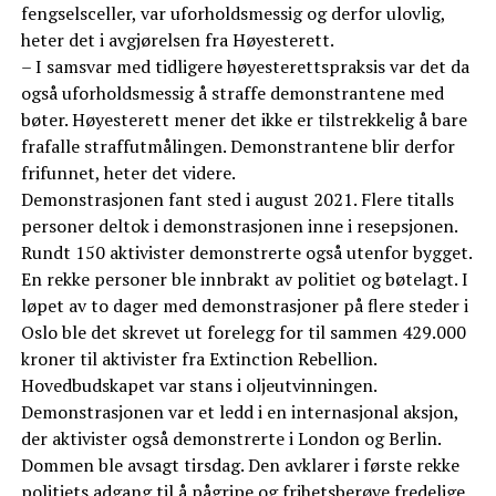
fengselsceller, var uforholdsmessig og derfor ulovlig,
heter det i avgjørelsen fra Høyesterett.
– I samsvar med tidligere høyesterettspraksis var det da
også uforholdsmessig å straffe demonstrantene med
bøter. Høyesterett mener det ikke er tilstrekkelig å bare
frafalle straffutmålingen. Demonstrantene blir derfor
frifunnet, heter det videre.
Demonstrasjonen fant sted i august 2021. Flere titalls
personer deltok i demonstrasjonen inne i resepsjonen.
Rundt 150 aktivister demonstrerte også utenfor bygget.
En rekke personer ble innbrakt av politiet og bøtelagt. I
løpet av to dager med demonstrasjoner på flere steder i
Oslo ble det skrevet ut forelegg for til sammen 429.000
kroner til aktivister fra Extinction Rebellion.
Hovedbudskapet var stans i oljeutvinningen.
Demonstrasjonen var et ledd i en internasjonal aksjon,
der aktivister også demonstrerte i London og Berlin.
Dommen ble avsagt tirsdag. Den avklarer i første rekke
politiets adgang til å pågripe og frihetsberøve fredelige