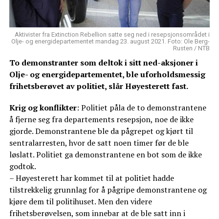
Aktivister fra Extinction Rebellion satte seg ned i resepsjonsområdet i
Olje- og energidepartementet mandag 23. august 2021. Foto: Ole Berg-
Rusten / NTB
To demonstranter som deltok i sitt ned-aksjoner i
Olje- og energidepartementet, ble uforholdsmessig
frihetsberøvet av politiet, slår Høyesterett fast.
Krig og konflikter
: Politiet påla de to demonstrantene
å fjerne seg fra departements resepsjon, noe de ikke
gjorde. Demonstrantene ble da pågrepet og kjørt til
sentralarresten, hvor de satt noen timer før de ble
løslatt. Politiet ga demonstrantene en bot som de ikke
godtok.
– Høyesterett har kommet til at politiet hadde
tilstrekkelig grunnlag for å pågripe demonstrantene og
kjøre dem til politihuset. Men den videre
frihetsberøvelsen, som innebar at de ble satt inn i