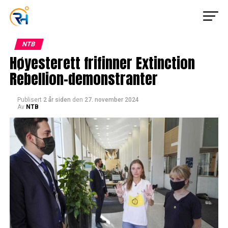
NTB
Høyesterett frifinner Extinction
Rebellion-demonstranter
Publisert
2 år siden
den
27. november 2024
Av
NTB