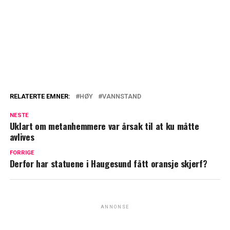
RELATERTE EMNER:
HØY
VANNSTAND
NESTE
Uklart om metanhemmere var årsak til at ku måtte
avlives
FORRIGE
Derfor har statuene i Haugesund fått oransje skjerf?
ANNONSE