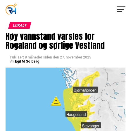
LOKALT
Høy vannstand varsles for
Rogaland og sørlige Vestland
Publisert
8 måneder siden
den
27. november 2025
Av
Egil M Solberg