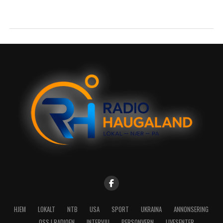
HJEM
LOKALT
NTB
USA
SPORT
UKRAINA
ANNONSERING
OSS I RADIOEN
INTERVJU
PERSONVERN
LIVESENTER