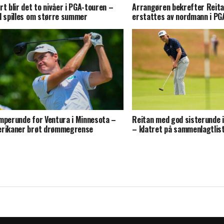
rt blir det to nivåer i PGA-touren –
Arrangøren bekrefter Reita
l spilles om større summer
erstattes av nordmann i PG
mperunde for Ventura i Minnesota –
Reitan med god sisterunde i
rikaner brøt drømmegrense
– klatret på sammenlagtlis