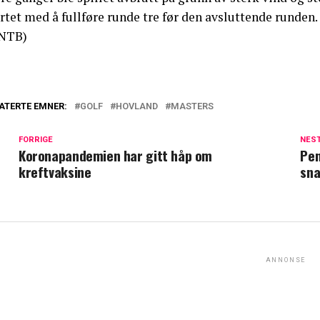
rtet med å fullføre runde tre før den avsluttende runden.
NTB)
ATERTE EMNER:
GOLF
HOVLAND
MASTERS
FORRIGE
NES
Koronapandemien har gitt håp om
Pen
kreftvaksine
sna
ANNONSE