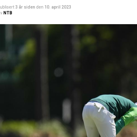
ublisert
3 år siden
den
10. april 2023
v
NTB