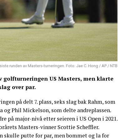
 siste runden av Masters-turneringen. Foto: Jae C. Hong / AP / NTB
av golfturneringen US Masters, men klarte
lag over par.
ingen på delt 7. plass, seks slag bak Rahm, som
ka og Phil Mickelson, som delte andreplassen.
e på major-nivå etter seieren i US Open i 2021.
rårets Masters-vinner Scottie Scheffler.
Han skulle putte for par, men bommet og la for