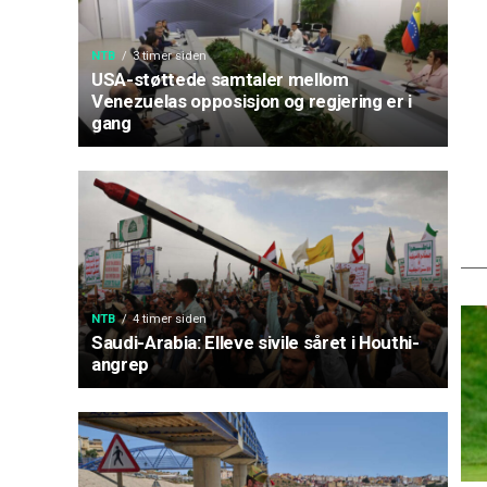
NTB
3 timer siden
USA-støttede samtaler mellom
Venezuelas opposisjon og regjering er i
gang
NTB
4 timer siden
Saudi-Arabia: Elleve sivile såret i Houthi-
angrep