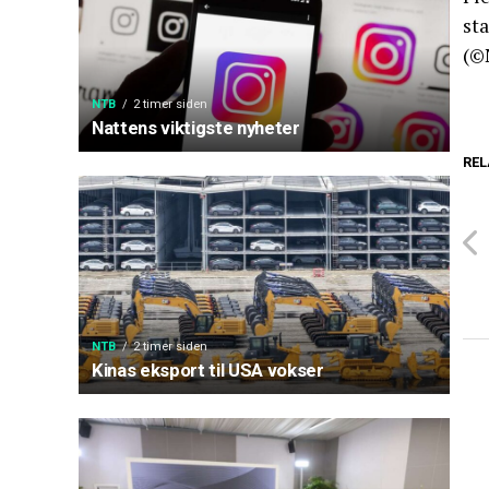
sta
(©
NTB
2 timer siden
Nattens viktigste nyheter
REL
NTB
2 timer siden
Kinas eksport til USA vokser