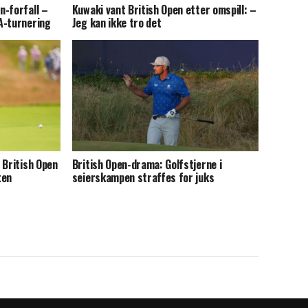
n-forfall –
Kuwaki vant British Open etter omspill: –
A-turnering
Jeg kan ikke tro det
 British Open
British Open-drama: Golfstjerne i
ten
seierskampen straffes for juks