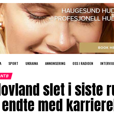
A
SPORT
UKRAINA
ANNONSERING
OSS I RADIOEN
INTERVJU
NTB
ovland slet i siste
 endte med karrier