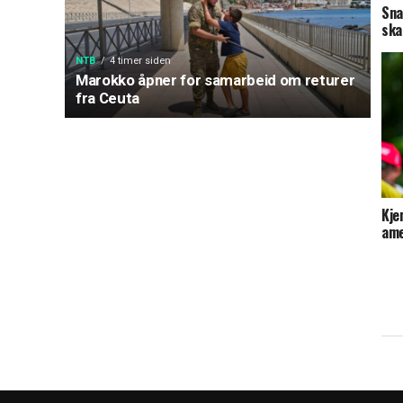
Sna
ska
NTB
4 timer siden
Marokko åpner for samarbeid om returer
fra Ceuta
Kje
ame