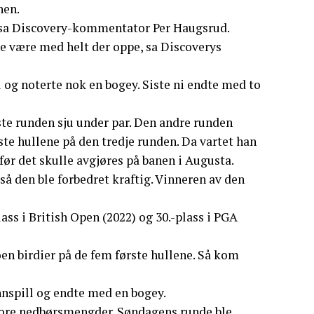
nen.
, sa Discovery-kommentator Per Haugsrud.
nne være med helt der oppe, sa Discoverys
ll og noterte nok en bogey. Siste ni endte med to
te runden sju under par. Den andre runden
siste hullene på den tredje runden. Da vartet han
ør det skulle avgjøres på banen i Augusta.
 så den ble forbedret kraftig. Vinneren av den
ass i British Open (2022) og 30.-plass i PGA
noen birdier på de fem første hullene. Så kom
innspill og endte med en bogey.
 store nedbørsmengder. Søndagens runde ble