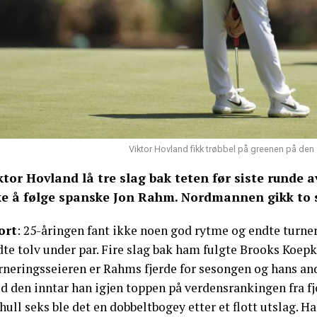
Viktor Hovland fikk trøbbel på greenen på den
ktor Hovland lå tre slag bak teten før siste runde 
ke å følge spanske Jon Rahm. Nordmannen gikk to s
ort
: 25-åringen fant ikke noen god rytme og endte turner
dte tolv under par. Fire slag bak ham fulgte Brooks Koep
neringsseieren er Rahms fjerde for sesongen og hans andr
 den inntar han igjen toppen på verdensrankingen fra fjo
hull seks ble det en dobbeltbogey etter et flott utslag. 