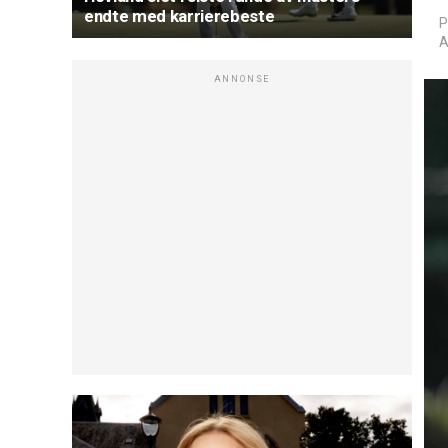
endte med karrierebeste
P
A
ANNONSE