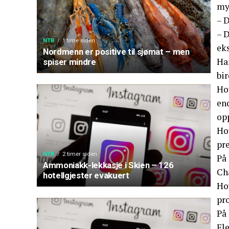
mye
– 
– D
NTB
1 time siden
eks
Nordmenn er positive til sjømat – men
Han
spiser mindre
bir
Ho
end
opp
Hov
pre
NTB
2 timer siden
På 
Ammoniakk-lekkasje i Skien – 126
Ch
hotellgjester evakuert
Hov
pr
På 
Fl