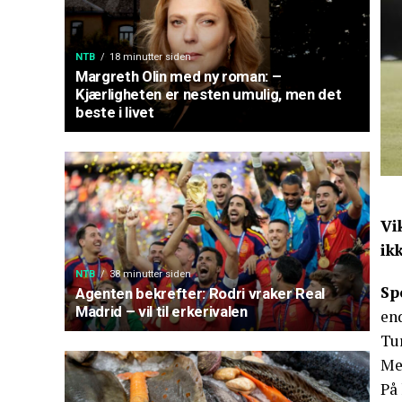
NTB
18 minutter siden
Margreth Olin med ny roman: –
Kjærligheten er nesten umulig, men det
beste i livet
Vi
ik
NTB
38 minutter siden
Sp
Agenten bekrefter: Rodri vraker Real
Madrid – vil til erkerivalen
en
Tur
Med
På 