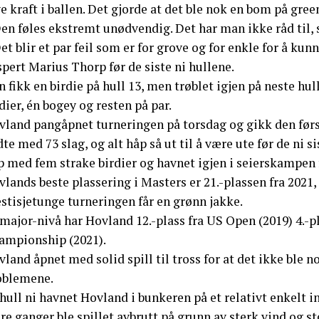
 kraft i ballen. Det gjorde at det ble nok en bom på gree
Den føles ekstremt unødvendig. Det har man ikke råd til
et blir et par feil som er for grove og for enkle for å ku
pert Marius Thorp før de siste ni hullene.
 fikk en birdie på hull 13, men trøblet igjen på neste hu
dier, én bogey og resten på par.
vland pangåpnet turneringen på torsdag og gikk den førs
te med 73 slag, og alt håp så ut til å være ute før de ni 
 med fem strake birdier og havnet igjen i seierskampen f
lands beste plassering i Masters er 21.-plassen fra 2021,
stisjetunge turneringen får en grønn jakke.
major-nivå har Hovland 12.-plass fra US Open (2019) 4.-pl
ampionship (2021).
land åpnet med solid spill til tross for at det ikke ble 
oblemene.
hull ni havnet Hovland i bunkeren på et relativt enkelt 
ere ganger ble spillet avbrutt på grunn av sterk vind og