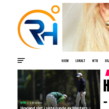
HJEM
LOKALT
NTB
US
H
–
NTB
3 år siden
Hovland slet i siste runde av Masters –