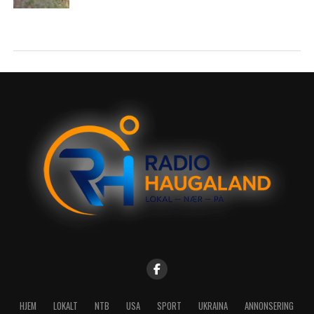
HJEM
LOKALT
NTB
USA
SPORT
UKRAINA
ANNONSERING