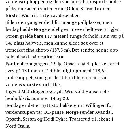
verdenscuphopper, og den var norsk hoppsports andre
på kvinnesiden i vinter. Anna Odine Strøm tok den
første i Wisla i starten av desember.
Siden den gang er det blitt mange pallplasser, men
lørdag hadde Norge endelig en utøver helt øverst igjen.
Strøm greide bare 117 meter i tunge forhold. Hun var på
14.-plass halvveis, men kunne glede seg over et
utmerket finalehopp (137,5 m). Det sendte henne opp
hele ni hakk på resultatlista.
Før finaleomgangen lå Silje Opseth på 4.-plass etter et
svev på 131 meter. Det ble fulgt opp med 118,5 i
andrehoppet, som gjorde at hun ble nummer sju i
verdens største storbakke.
Ingvild Midtskogen og Gyda Westvold Hansen ble
henholdsvis nummer 14 og 20.
Søndag er det et nytt storbakkerenn i Willingen før
verdenscupen tar OL-pause. Norge sender Kvandal,
Opseth. Strøm og Heidi Dyhre Traaserud til lekene i
Nord-Italia.