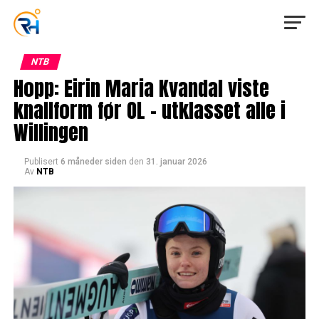
NTB
Hopp: Eirin Maria Kvandal viste
knallform før OL – utklasset alle i
Willingen
Publisert
6 måneder siden
den
31. januar 2026
Av
NTB