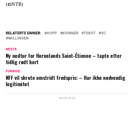
(©NTB)
RELATERTE EMNER:
HOPP
KVINNER
TEKST
VC
WILLINGEN
NESTE
Ny nedtur for Hornelands Saint-Étienne – tapte etter
tidlig rødt kort
FORRIGE
NFF vil skrote omstridt fredspris: – Har ikke nødvendig
legitimitet
ANNONSE