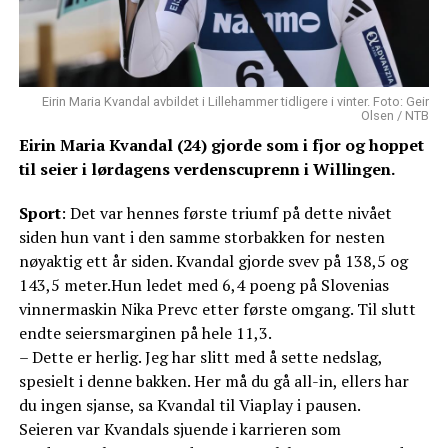
Eirin Maria Kvandal avbildet i Lillehammer tidligere i vinter. Foto: Geir
Olsen / NTB
Eirin Maria Kvandal (24) gjorde som i fjor og hoppet
til seier i lørdagens verdenscuprenn i Willingen.
Sport
: Det var hennes første triumf på dette nivået
siden hun vant i den samme storbakken for nesten
nøyaktig ett år siden. Kvandal gjorde svev på 138,5 og
143,5 meter.Hun ledet med 6,4 poeng på Slovenias
vinnermaskin Nika Prevc etter første omgang. Til slutt
endte seiersmarginen på hele 11,3.
– Dette er herlig. Jeg har slitt med å sette nedslag,
spesielt i denne bakken. Her må du gå all-in, ellers har
du ingen sjanse, sa Kvandal til Viaplay i pausen.
Seieren var Kvandals sjuende i karrieren som