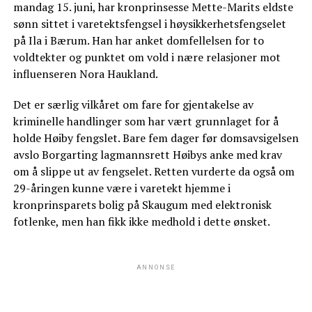
mandag 15. juni, har kronprinsesse Mette-Marits eldste
sønn sittet i varetektsfengsel i høysikkerhetsfengselet
på Ila i Bærum. Han har anket domfellelsen for to
voldtekter og punktet om vold i nære relasjoner mot
influenseren Nora Haukland.
Det er særlig vilkåret om fare for gjentakelse av
kriminelle handlinger som har vært grunnlaget for å
holde Høiby fengslet. Bare fem dager før domsavsigelsen
avslo Borgarting lagmannsrett Høibys anke med krav
om å slippe ut av fengselet. Retten vurderte da også om
29-åringen kunne være i varetekt hjemme i
kronprinsparets bolig på Skaugum med elektronisk
fotlenke, men han fikk ikke medhold i dette ønsket.
ANNONSE