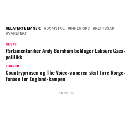
RELATERTE EMNER:
DOMSTOL
INNENRIKS
RETTSSAK
VARETEKT
NESTE
Parlamentariker Andy Burnham beklager Labours Gaza-
politikk
FORRIGE
Countryprinsen og The Voice-vinneren skal tirre Norge-
fansen før England-kampen
ANNONSE