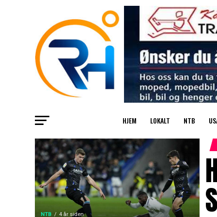
HJEM
LOKALT
NTB
US
NTB
4 år siden