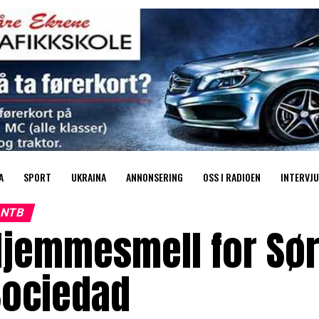
A
SPORT
UKRAINA
ANNONSERING
OSS I RADIOEN
INTERVJU
NTB
Hjemmesmell for Sør
Sociedad