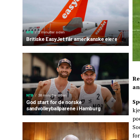
NTB
2 minutter siden
Britiske EasyJet får amerikanske eiere
Re
an
NTB
38 minutter siden
Sp
God start for de norske
sandvolleyballparene i Hamburg
kj
po
So
for