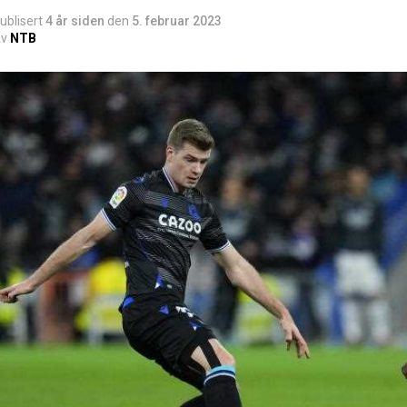
ublisert
4 år siden
den
5. februar 2023
v
NTB