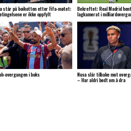
a står på boikotten etter Fifa-møtet:
Bekreftet: Real Madrid hen
etingelsene er ikke oppfylt
lagkamerat i milliardoverga
ah-overgangen i boks
Nusa slår tilbake mot over
– Har aldri bedt om å dra