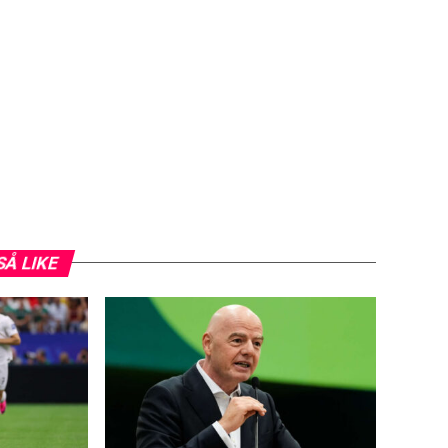
SÅ LIKE