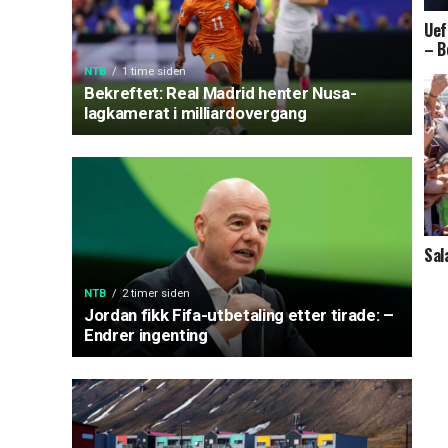
Uef
– B
NTB
1 time siden
Bekreftet: Real Madrid henter Nusa-
lagkamerat i milliardovergang
Sal
NTB
2 timer siden
Jordan fikk Fifa-utbetaling etter tirade: –
Endrer ingenting