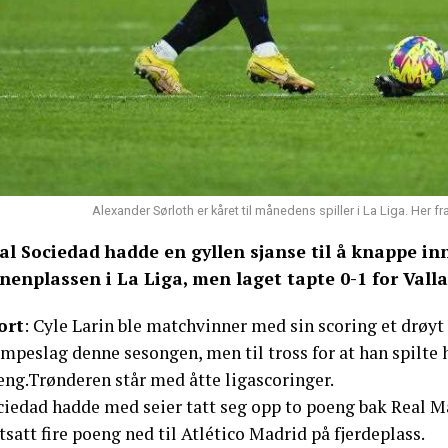
Alexander Sørloth er kåret til månedens spiller i La Liga. He
al Sociedad hadde en gyllen sjanse til å knappe i
nenplassen i La Liga, men laget tapte 0-1 for Vall
ort
: Cyle Larin ble matchvinner med sin scoring et drøyt 
empeslag denne sesongen, men til tross for at han spilte
eng.Trønderen står med åtte ligascoringer.
ciedad hadde med seier tatt seg opp to poeng bak Real Ma
tsatt fire poeng ned til Atlético Madrid på fjerdeplass.