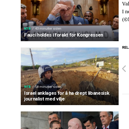
Va
I n
(©
NTB
43 minutter siden
Fauci holdes i forakt for Kongressen
REL
NTB
58 minutter siden
Israel anklages for å ha drept libanesisk
journalist med vilje