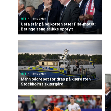
NTB
1 time siden
Uefa står på boikotten etter Fifa-møtet: –
Betingelsene er ikke oppfylt
NTB
1 time siden
Mann pågrepet for drap på kjæresten i
Stockholms skjærgård