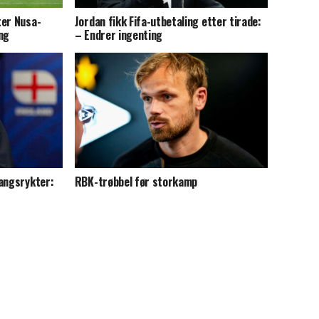
ter Nusa-
Jordan fikk Fifa-utbetaling etter tirade:
ng
– Endrer ingenting
gangsrykter:
RBK-trøbbel før storkamp