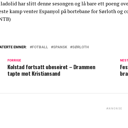
lladolid har slitt denne sesongen og lå bare ett poeng o
este kamp venter Espanyol på bortebane for Sørloth og co
NTB)
ATERTE EMNER:
FOTBALL
SPANSK
SØRLOTH
FORRIGE
NES
Kolstad fortsatt ubeseiret – Drammen
Fes
tapte mot Kristiansand
bra
ANNONSE