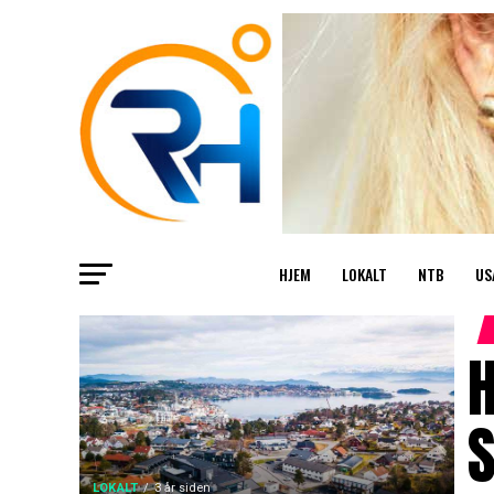
HJEM
LOKALT
NTB
US
H
S
LOKALT
3 år siden