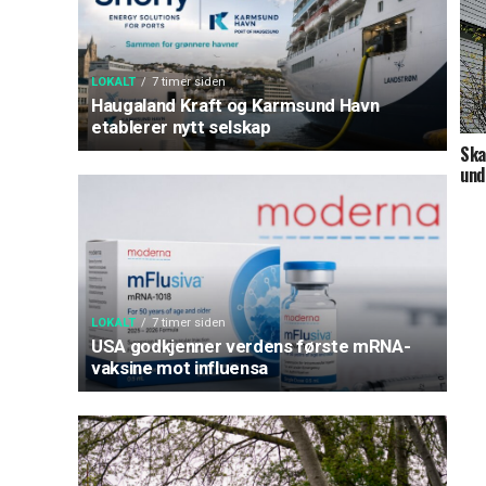
LOKALT
7 timer siden
Haugaland Kraft og Karmsund Havn
etablerer nytt selskap
Ska
und
LOKALT
7 timer siden
USA godkjenner verdens første mRNA-
vaksine mot influensa