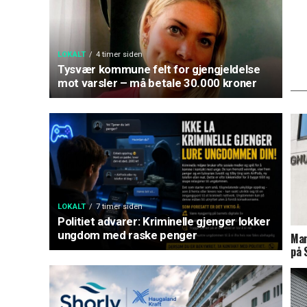
LOKALT
4 timer siden
Tysvær kommune felt for gjengjeldelse
mot varsler – må betale 30.000 kroner
LOKALT
7 timer siden
Politiet advarer: Kriminelle gjenger lokker
ungdom med raske penger
Man
på 