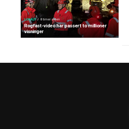
LOKALT
8 timer siden
Rogfast-video har passert to millioner
visninger