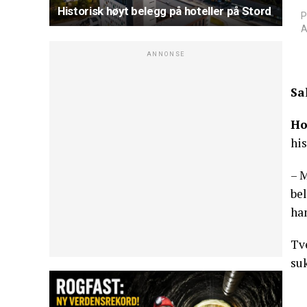
Historisk høyt belegg på hoteller på Stord
P
A
ANNONSE
Sa
Ho
hi
– 
bel
han
Tve
su