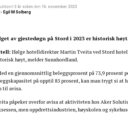
ublisert
3 år siden
den
16. november 2023
v
Egil M Solberg
lget av gjestedøgn på Stord i 2023 er historisk høyt
tell:
Ifølge hotelldirektør Martin Tveita ved Stord hotell
storisk høyt, melder Sunnhordland.
Med en gjennomsnittlig beleggsprosent på 73,9 prosent p
eggskapasitet på opptil 85 prosent, kan man trygt si at h
 til avisa.
ita påpeker overfor avisa at aktiviteten hos Aker Soluti
ksessen, men oppdrettsindustrien, høyskolen og sykehus