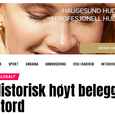
A
SPORT
UKRAINA
ANNONSERING
OSS I RADIOEN
INTERVJU
LOKALT
istorisk høyt beleg
tord