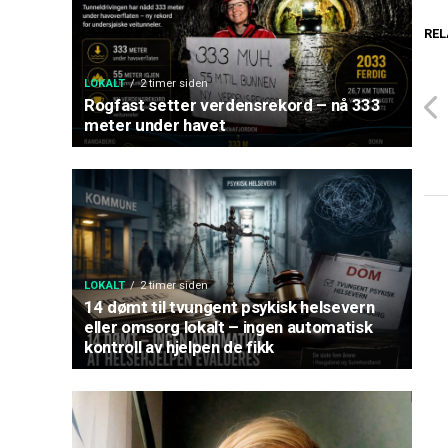
REL
LOKALT
2 timer siden
Rogfast setter verdensrekord – nå 333
meter under havet
LOKALT
2 timer siden
14 dømt til tvungent psykisk helsevern
eller omsorg lokalt – ingen automatisk
kontroll av hjelpen de fikk