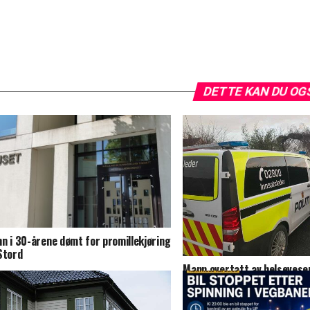
DETTE KAN DU OG
n i 30-årene dømt for promillekjøring
Stord
Mann overtatt av helsevese
hendelse på Stord