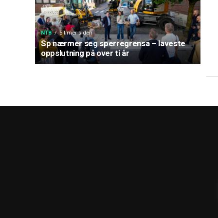
NTB
5 timer siden
Sp nærmer seg sperregrensa – laveste
oppslutning på over ti år