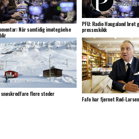
PFU: Radio Haugaland brøt 
mentar: Når samtidig imøtegåelse
presseskikk
blir
 snøskredfare flere steder
Fafo har fjernet Rød-Larse