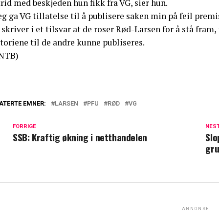
trid med beskjeden hun fikk fra VG, sier hun.
eg ga VG tillatelse til å publisere saken min på feil premi
skriver i et tilsvar at de roser Rød-Larsen for å stå fra
toriene til de andre kunne publiseres.
NTB)
ATERTE EMNER:
LARSEN
PFU
RØD
VG
FORRIGE
NES
SSB: Kraftig økning i netthandelen
Slo
gru
ANNONSE