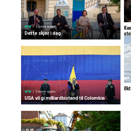
Kom
NTB
5 timer siden
ute
Dette skjer i dag
Økt
NTB
5 timer siden
USA vil gi milliardbistand til Colombia