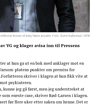
0 millioner kroner vil bety færre ansatte. Foto: Gorm Kallestad / NTB
 av VG og klager avisa inn til Pressens
etter at hun ga ut en bok med anklager mot en
r Varsom-platens punkter om premiss for
.Forfatteren skriver i klagen at hun fikk vite at
 mot psykiateren.
em, kunne jeg gå først, men jeg understreket at
e som eneste case, skriver Rød-Larsen i klagen.
rt før flere uker etter saken om henne. Det er