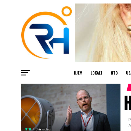
HJEM
LOKALT
NTB
US
H
P
A
NTB
3 år siden