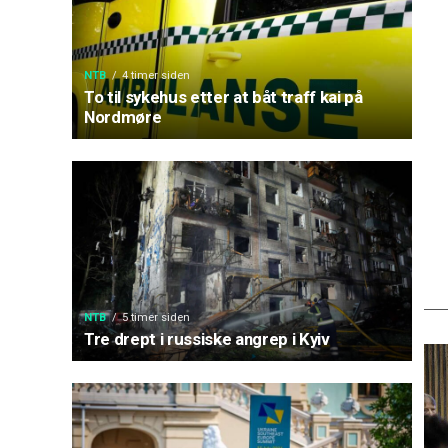
NTB
4 timer siden
To til sykehus etter at båt traff kai på
Nordmøre
NTB
5 timer siden
Tre drept i russiske angrep i Kyiv