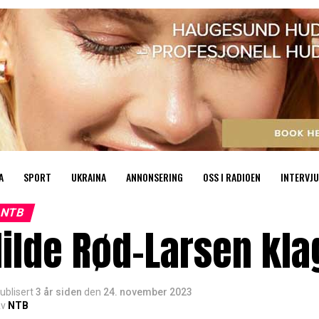
A
SPORT
UKRAINA
ANNONSERING
OSS I RADIOEN
INTERVJU
NTB
ilde Rød-Larsen klag
ublisert
3 år siden
den
24. november 2023
v
NTB