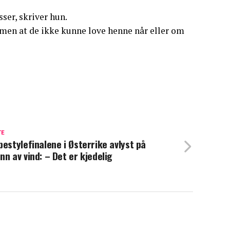
sser, skriver hun.
m, men at de ikke kunne love henne når eller om
TE
pestylefinalene i Østerrike avlyst på
nn av vind: – Det er kjedelig