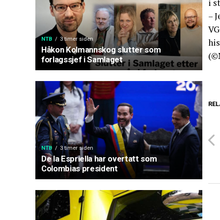
i s
– J
VG 
NTB
3 timer siden
his
Håkon Kolmannskog slutter som
(©
forlagssjef i Samlaget
REL
NTB
3 timer siden
De la Espriella har overtatt som
Colombias president