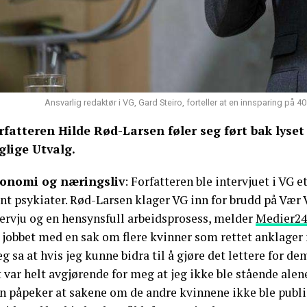
Ansvarlig redaktør i VG, Gard Steiro, forteller at en innsparing på 4
rfatteren Hilde Rød-Larsen føler seg ført bak lyset
glige Utvalg.
onomi og næringsliv
: Forfatteren ble intervjuet i VG 
ent psykiater. Rød-Larsen klager VG inn for brudd på Væ
tervju og en hensynsfull arbeidsprosess, melder
Medier24
 jobbet med en sak om flere kvinner som rettet anklager
eg sa at hvis jeg kunne bidra til å gjøre det lettere for d
 var helt avgjørende for meg at jeg ikke ble stående alen
 påpeker at sakene om de andre kvinnene ikke ble publise