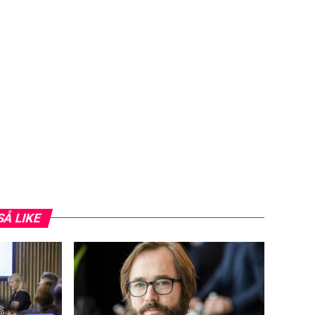
SÅ LIKE