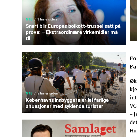
NTB
1 time siden
Snart blir Europas boikott-trussel satt på
prøve: – Ekstraordinære virkemidler må
til
Fo
Fa
Øk
kj
NTB
2 timer siden
in
Københavns innbyggere er lei farlige
VG
situasjoner med syklende turister
– J
det
Hun