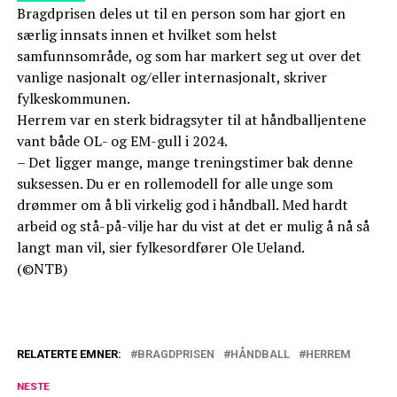
Bragdprisen deles ut til en person som har gjort en
særlig innsats innen et hvilket som helst
samfunnsområde, og som har markert seg ut over det
vanlige nasjonalt og/eller internasjonalt, skriver
fylkeskommunen.
Herrem var en sterk bidragsyter til at håndballjentene
vant både OL- og EM-gull i 2024.
– Det ligger mange, mange treningstimer bak denne
suksessen. Du er en rollemodell for alle unge som
drømmer om å bli virkelig god i håndball. Med hardt
arbeid og stå-på-vilje har du vist at det er mulig å nå så
langt man vil, sier fylkesordfører Ole Ueland.
(©NTB)
RELATERTE EMNER:
BRAGDPRISEN
HÅNDBALL
HERREM
NESTE