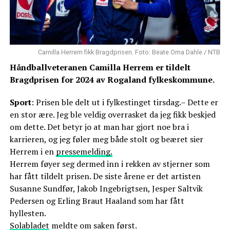
Camilla Herrem fikk Bragdprisen. Foto: Beate Oma Dahle / NTB
Håndballveteranen Camilla Herrem er tildelt
Bragdprisen for 2024 av Rogaland fylkeskommune.
Sport
: Prisen ble delt ut i fylkestinget tirsdag.– Dette er
en stor ære. Jeg ble veldig overrasket da jeg fikk beskjed
om dette. Det betyr jo at man har gjort noe bra i
karrieren, og jeg føler meg både stolt og beæret sier
Herrem i en
pressemelding.
Herrem føyer seg dermed inn i rekken av stjerner som
har fått tildelt prisen. De siste årene er det artisten
Susanne Sundfør, Jakob Ingebrigtsen, Jesper Saltvik
Pedersen og Erling Braut Haaland som har fått
hyllesten.
Solabladet
meldte om saken først.