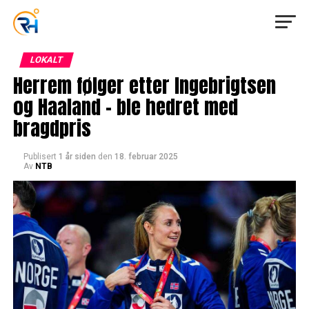
LOKALT
Herrem følger etter Ingebrigtsen
og Haaland – ble hedret med
bragdpris
Publisert
1 år siden
den
18. februar 2025
Av
NTB