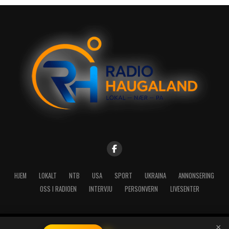
HJEM
LOKALT
NTB
USA
SPORT
UKRAINA
ANNONSERING
OSS I RADIOEN
INTERVJU
PERSONVERN
LIVESENTER
×
Copyright © 2026 A-Media AS | Radio Haugaland - Haraldsgata 114,