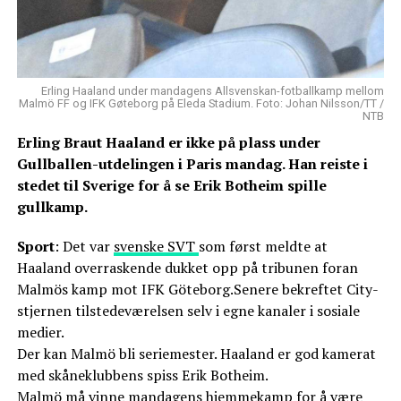
Erling Haaland under mandagens Allsvenskan-fotballkamp mellom
Malmö FF og IFK Gøteborg på Eleda Stadium. Foto: Johan Nilsson/TT /
NTB
Erling Braut Haaland er ikke på plass under
Gullballen-utdelingen i Paris mandag. Han reiste i
stedet til Sverige for å se Erik Botheim spille
gullkamp.
Sport
: Det var
svenske SVT
som først meldte at
Haaland overraskende dukket opp på tribunen foran
Malmös kamp mot IFK Göteborg.Senere bekreftet City-
stjernen tilstedeværelsen selv i egne kanaler i sosiale
medier.
Der kan Malmö bli seriemester. Haaland er god kamerat
med skåneklubbens spiss Erik Botheim.
Malmö må vinne mandagens hjemmekamp for å være