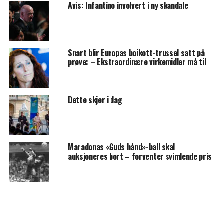
Avis: Infantino involvert i ny skandale
Snart blir Europas boikott-trussel satt på
prøve: – Ekstraordinære virkemidler må til
Dette skjer i dag
Maradonas «Guds hånd»-ball skal
auksjoneres bort – forventer svimlende pris