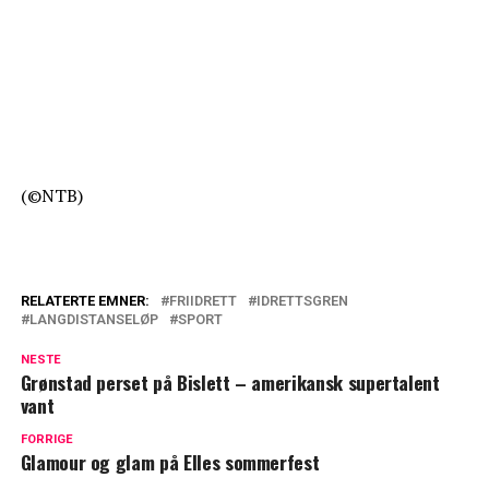
(©NTB)
RELATERTE EMNER:
FRIIDRETT
IDRETTSGREN
LANGDISTANSELØP
SPORT
NESTE
Grønstad perset på Bislett – amerikansk supertalent
vant
FORRIGE
Glamour og glam på Elles sommerfest