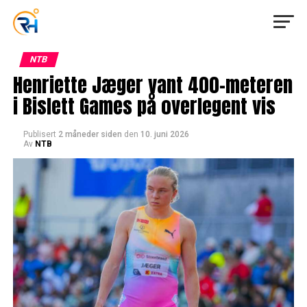
NTB
Henriette Jæger vant 400-meteren
i Bislett Games på overlegent vis
Publisert
2 måneder siden
den
10. juni 2026
Av
NTB