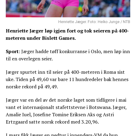
Henriette Jæger. Foto: Heiko Junge / NTB
Henriette Jæger løp igjen fort og tok seieren på 400-
meteren under Bislett Games.
Sport
: Jæger hadde tøff konkurranse i Oslo, men løp inn
til en overlegen seier.
Jæger spurtet inn til seier på 400-meteren i Roma sist
uke. Tiden på 49,60 var bare 11 hundredeler bak hennes
norske rekord på 49,49.
Jæger var en del av det norske laget som tidligere i mai
vant et internasjonalt stafettstevne i Botswana. Jæger,
Amalie Iuel, Josefine Tomine Eriksen Aks og Astri
Ertzgaard satte norsk rekord med 3.20,96.
I mars fikk Jæger en nedtur i innendørs-VM da hun