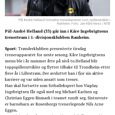
Pål André Helland fortsetter trenerkarrieren som spillerutvikler i
Ranheim. Foto: Jan Kåre Ness / NTB
Pål-André Helland (33) går inn i Kåre Ingebrigtsens
trenerteam i 1.-divisjonsklubben Ranheim.
Sport
: Trønderklubben presenterte tirsdag
trenerapparatet for neste sesong. Kåre Ingebrigtsens
menn ble i år nummer åtte på nivå to.Helland blir
toppspillerutvikler og flytter tilbake til Trondheim etter
flere år i Lillestrøm. Der avsluttet han i fjor sin aktive
karriere og var siden ansatt som trener.
Han skal fortsette som fotballekspert hos Viaplay.
Ingebrigtsen får også med seg Michael Karlsen og
Christian Eggen Rismark i teamet rundt seg. Sistnevnte
er barnebarn av Rosenborgs trenerlegende Nils Arne
Eggen.