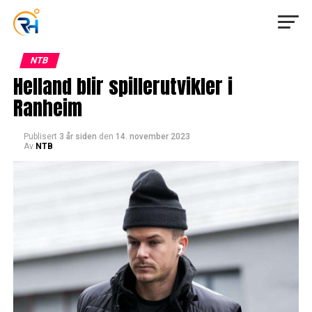
NTB
Helland blir spillerutvikler i
Ranheim
Publisert
3 år siden
den
14. november 2023
Av
NTB