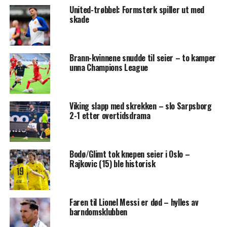
United-trøbbel: Formsterk spiller ut med
skade
Brann-kvinnene snudde til seier – to kamper
unna Champions League
Viking slapp med skrekken – slo Sarpsborg
2-1 etter overtidsdrama
Bodø/Glimt tok knepen seier i Oslo –
Rajkovic (15) ble historisk
Faren til Lionel Messi er død – hylles av
barndomsklubben