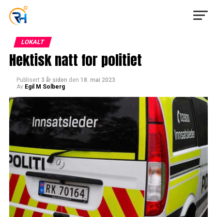
LOKALT
Hektisk natt for politiet
Publisert
3 år siden
den
18. mai 2023
Av
Egil M Solberg