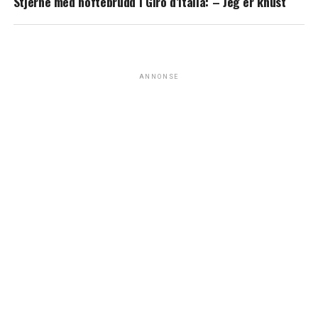
Stjerne med hoftebrudd i Giro d’Italia: – Jeg er knust
ANNONSE