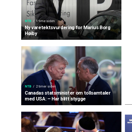
NTB
1 time siden
Ny varetektsvurdering for Marius Borg
Høiby
NTB
2 timer siden
Canadas statsminister om tollsamtaler
med USA: – Har blitt stygge