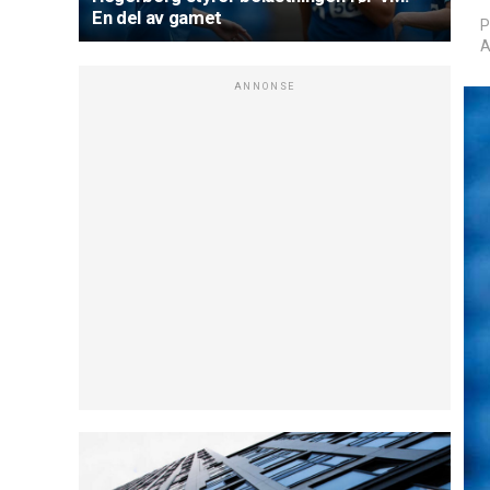
En del av gamet
P
A
ANNONSE