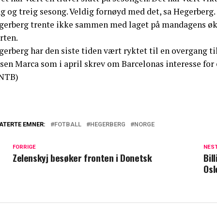
g og treig sesong. Veldig fornøyd med det, sa Hegerberg.
gerberg trente ikke sammen med laget på mandagens økt,
rten.
erberg har den siste tiden vært ryktet til en overgang t
isen Marca som i april skrev om Barcelonas interesse fo
NTB)
ATERTE EMNER:
FOTBALL
HEGERBERG
NORGE
FORRIGE
NES
Zelenskyj besøker fronten i Donetsk
Bil
Osl