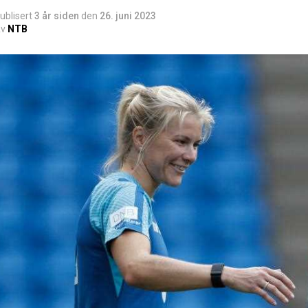
ublisert
3 år siden
den
26. juni 2023
v
NTB