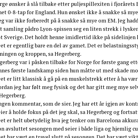
ge ønsker å slå tilbake etter puljespillexiten i fjorårets
net 0-8-tap for England. Hun ønsket ikke å snakke så my
eg var ikke forberedt på å snakke så mye om EM. Jeg hadd
t samling pådro Lyon-spissen seg en liten strekk i lyske
 Sverige. Det holdt henne imidlertid ikke på sidelinjen 
et er egentlig bare en del av gamet. Det er belastningssty
eningen og kroppen, sa Hegerberg.
erberg var i påsken tilbake for Norge for første gang ett
nnes første landskamp siden hun måtte ut med skade mot B
et er litt klassisk å gå på en muskelstrekk etter å ha v
rdan jeg har følt meg fysisk og det har gitt meg mye sel
 Hegerberg.
ngen kommentar, som de sier. Jeg har ett år igjen av kon
ier å holde fokus på det jeg skal, sa Hegerberg og fortsat
et er helt ubetydelig hva jeg tenker om Barcelona akkura
n avsluttet sesongen med seier i både liga og hjemlig cu
et har vært en travel slutt på sesongen. Det har vært vikt