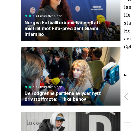
lan
He
NTB
41 minutter siden
sta
Norges Fotballforbund har vedtatt
mistillit mot Fifa-president Gianni
Heg
Infantino
av
(©
REL
NTB
47 minutter siden
De rødgrønne partiene avlyser nytt
drivstoffmøte: – Ikke behov