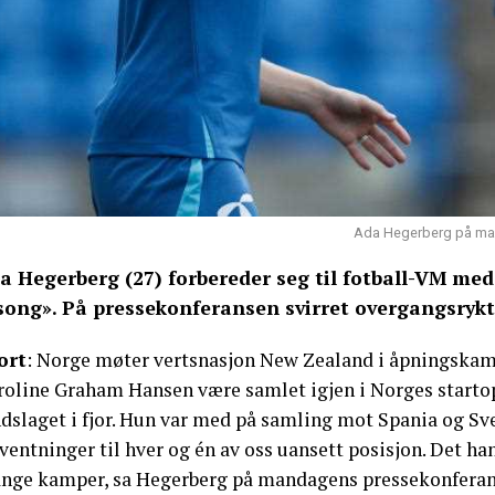
Ada Hegerberg på mand
a Hegerberg (27) forbereder seg til fotball-VM med
song». På pressekonferansen svirret overgangsrykt
ort
: Norge møter vertsnasjon New Zealand i åpningskampe
roline Graham Hansen være samlet igjen i Norges startopp
dslaget i fjor. Hun var med på samling mot Spania og Sve
ventninger til hver og én av oss uansett posisjon. Det han
nge kamper, sa Hegerberg på mandagens pressekonferan