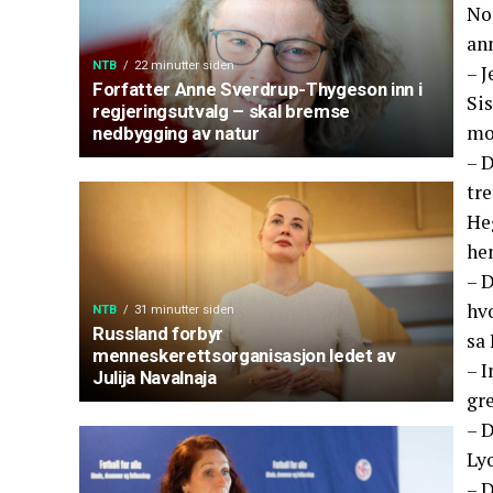
Nor
an
NTB
22 minutter siden
– J
Forfatter Anne Sverdrup-Thygeson inn i
Sis
regjeringsutvalg – skal bremse
mot
nedbygging av natur
– D
tr
Heg
he
– D
hvo
NTB
31 minutter siden
Russland forbyr
sa
menneskerettsorganisasjon ledet av
– I
Julija Navalnaja
gre
– D
Lyo
– D