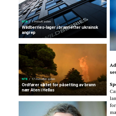
NTB
1 minutt siden
Wildberries-lager i brann etter ukrainsk
angrep
Ad
se
NTB
17 minutter siden
Sp
Ordfører siktet for påsetting av brann
nær Aten i Hellas
Ca
lan
for
ma