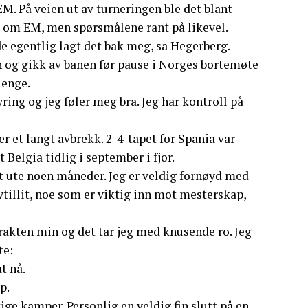
 EM. På veien ut av turneringen ble det blant
e om EM, men spørsmålene rant på likevel.
e egentlig lagt det bak meg, sa Hegerberg.
n og gikk av banen før pause i Norges bortemøte
lenge.
ring og jeg føler meg bra. Jeg har kontroll på
er et langt avbrekk. 2-4-tapet for Spania var
elgia tidlig i september i fjor.
ært ute noen måneder. Jeg er veldig fornøyd med
vtillit, noe som er viktig inn mot mesterskap,
trakten min og det tar jeg med knusende ro. Jeg
te:
t nå.
p.
ige kamper. Personlig en veldig fin slutt på en