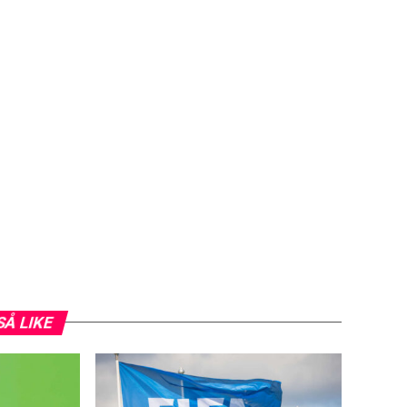
SÅ LIKE