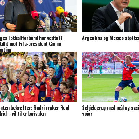
ges Fotballforbund har vedtatt
Argentina og Mexico støtter
tillit mot Fifa-president Gianni
antino
nten bekrefter: Rodri vraker Real
Schjelderup med mål og assi
rid – vil til erkerivalen
seier