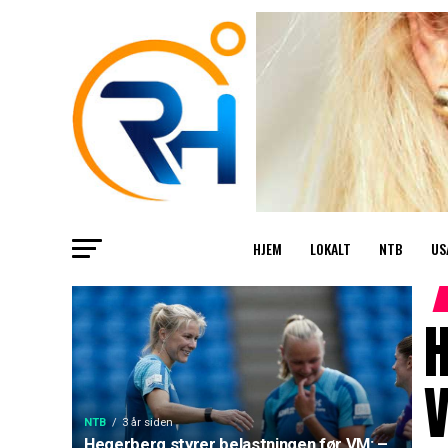
HJEM
LOKALT
NTB
US
H
V
NTB
3 år siden
Hegerberg styrer belastningen før VM: –