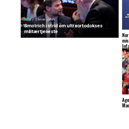
NTB
2 timer siden
Smotrich i strid om ultraortodokses
militærtjeneste
Nor
mis
Inf
Age
Mad