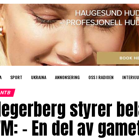
A
SPORT
UKRAINA
ANNONSERING
OSS I RADIOEN
INTERVJU
NTB
egerberg styrer bel
M: – En del av game